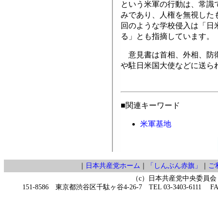
という米軍の行動は、常識
みであり、人権を無視した
回のような学校侵入は「日
る」とも指摘しています。
意見書は首相、外相、防衛
や駐日米国大使などに送ら
■関連キーワード
米軍基地
｜
日本共産党ホーム
｜
「しんぶん赤旗」
｜
ご
（c）日本共産党中央委員会
151-8586 東京都渋谷区千駄ヶ谷4-26-7 TEL 03-3403-6111 FAX 