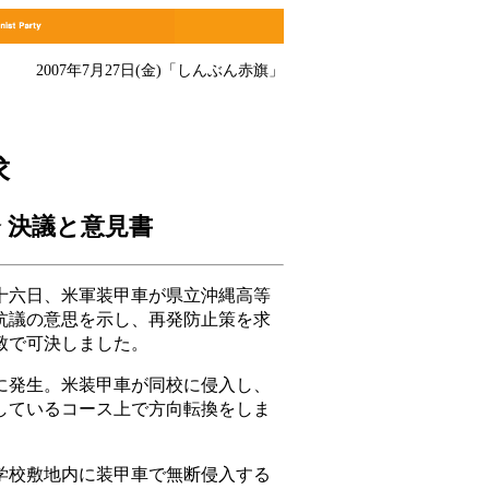
2007年7月27日(金)
「しんぶん赤旗」
求
 決議と意見書
六日、米軍装甲車が県立沖縄高等
抗議の意思を示し、再発防止策を求
致で可決しました。
発生。米装甲車が同校に侵入し、
しているコース上で方向転換をしま
校敷地内に装甲車で無断侵入する