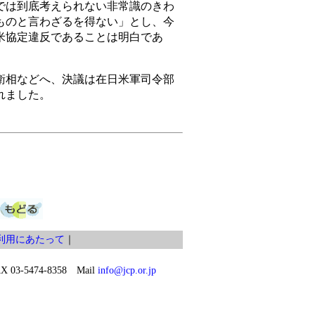
では到底考えられない非常識のきわ
ものと言わざるを得ない」とし、今
米協定違反であることは明白であ
相などへ、決議は在日米軍司令部
れました。
利用にあたって
｜
03-5474-8358 Mail
info@jcp.or.jp