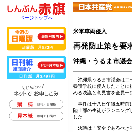
ページトップへ
米軍車両侵入
再発防止策を要
沖縄・うるま市議会
沖縄県うるま市議会は二十
養護学校に侵入したことに
める決議と意見書を全員一
事件は十八日午後五時前に
陸上部の生徒がランニング
した。
決議は「安全であるべき学