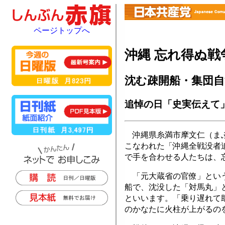
ページトップへ
沖縄 忘れ得ぬ戦
沈む疎開船・集団自
追悼の日「史実伝えて
沖縄県糸満市摩文仁（まぶ
こなわれた「沖縄全戦没者
で手を合わせる人たちは、
「元大蔵省の官僚」という
船で、沈没した「対馬丸」
といいます。「乗り遅れて
のかなたに火柱が上がるの