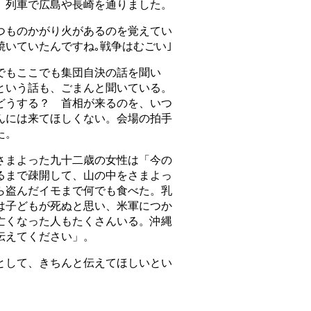
列車で広島や長崎を通りました。
ものかがり火があるのを覚えてい
焼いていたんですね｡戦争はむごい｣
もここでも集団自決の話を聞い
という話も、ごまんと聞いている。
どうする？ 首相が来るのを、いつ
んには来てほしくない。会場の拍手
た。
まよった九十二歳の女性は「今の
るまで疎開して、山の中をさまよっ
ら盗んだイモまで何でも食べた。乳
は子どもが死ぬと思い、米軍につか
亡くなった人もたくさんいる。沖縄
伝えてください」。
して、きちんと伝えてほしいとい