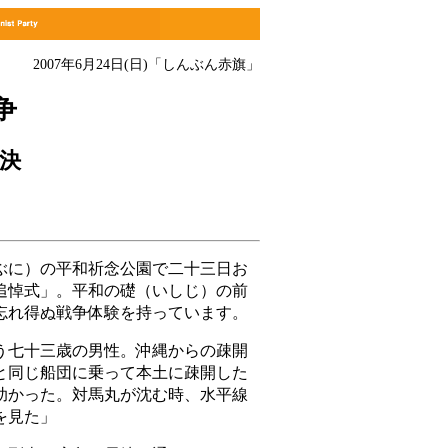
2007年6月24日(日)
「しんぶん赤旗」
争
決
」
に）の平和祈念公園で二十三日お
追悼式」。平和の礎（いしじ）の前
忘れ得ぬ戦争体験を持っています。
七十三歳の男性。沖縄からの疎開
と同じ船団に乗って本土に疎開した
助かった。対馬丸が沈む時、水平線
を見た」