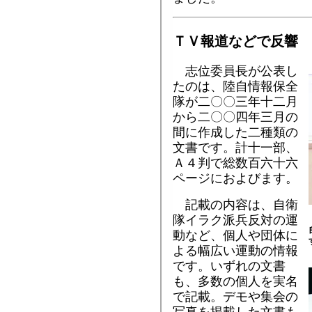
ＴＶ報道などで反響
志位委員長が公表し
たのは、陸自情報保全
隊が二〇〇三年十二月
から二〇〇四年三月の
間に作成した二種類の
文書です。計十一部、
Ａ４判で総数百六十六
ページにおよびます。
記載の内容は、自衛
隊イラク派兵反対の運
動など、個人や団体に
よる幅広い運動の情報
です。いずれの文書
も、多数の個人を実名
で記載。デモや集会の
写真を掲載した文書も