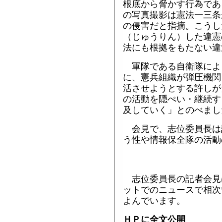
根底から脅かす行為であ
の写真撮影は憲法一三条
の侵害だと指摘。こうし
（じゅうりん）した違憲
法にも根拠をもたない違
軍隊である自衛隊によ
に、憲兵組織が弾圧機関
活させようとする許しが
の活動を隠ぺい・継続す
及していく」とのべまし
会見で、志位委員長は
う性や情報保全隊の活動
志位委員長の記者会見
ットでのニュースで相次
よんでいます。
ＨＰに全文公開