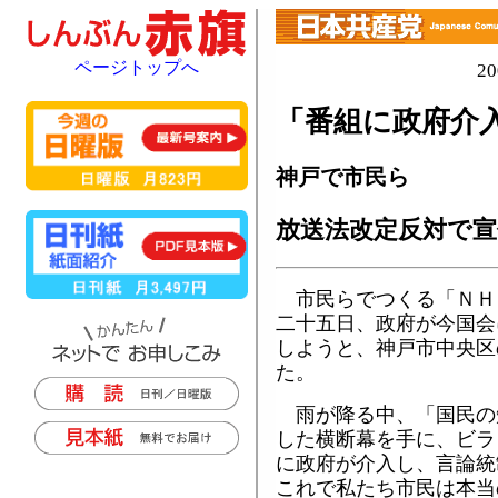
ページトップへ
2
「番組に政府介
神戸で市民ら
放送法改定反対で宣
市民らでつくる「ＮＨ
二十五日、政府が今国会
しようと、神戸市中央区
た。
雨が降る中、「国民の
した横断幕を手に、ビラ
に政府が介入し、言論統
これで私たち市民は本当