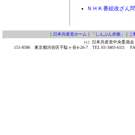
ＮＨＫ番組改ざん
｜
日本共産党ホーム
｜
「しんぶん赤旗」
｜
ご
（c）日本共産党中央委員会
151-8586 東京都渋谷区千駄ヶ谷4-26-7 TEL 03-3403-6111 FAX 