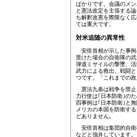
ばかりです。会議のメン
と憲法改定を主張する論
ち解釈改憲を際限なく広
ては重大です。
対米追随の異常性
安倍首相が示した事例
受けた場合の自衛隊の武
弾道ミサイルの撃墜、活
武力による救出、戦闘と
つです。「これまでの政
憲法九条は戦争を禁止し
力行使は｢日本防衛｣の
四事例は｢日本防衛｣と無
メリカの本国を防衛する
どありません｡
安倍首相は集団的自衛
などと強弁しています。