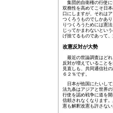
集団的自衛権の行使に
双務性を高めてこそ日本
口にしますが、それはア
つくろうものでしかあり
りつくろうためには憲法
じってかまわないという
げ捨てるものであって、
改憲反対が大勢
最近の世論調査はどれ
反対が増えていることを
見直しも、共同通信社の
６２％です。
日本が他国にたいして
法九条はアジアと世界の
行使を認め戦争に道を開
信頼されなくなります。
憲も解釈改憲も許さない