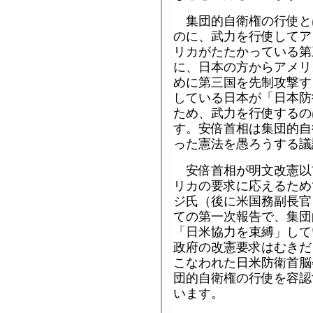
集団的自衛権の行使と
のに、武力を行使してア
リカがたたかっている第
に、日本の方からアメリ
めに第三国を先制攻撃す
している日本が「日本防
ため、武力を行使するの
す。安倍首相は集団的自
った憲法を愚ろうする議
安倍首相が明文改憲以
リカの要求に応えるため
ジ氏（後に米国務副長官
ての第一次報告で、集団
「日米協力を束縛」して
政府の改憲要求はむきだ
こなわれた日米防衛首脳
団的自衛権の行使を容認
います。