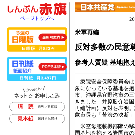
ページトップへ
2
米軍再編
反対多数の民意
参考人質疑 基地抱
衆院安全保障委員会は
象になっている基地を抱
市、沖縄県宜野湾市の三
きました。井原勝介岩国
再編計画に反対を表明。
歳市長も「苦渋の決断」
米空母艦載機部隊の移
国基地を抱える岩国市の