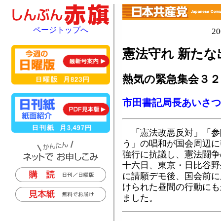
ページトップへ
2
憲法守れ 新たな
熱気の緊急集会３２
市田書記局長あいさつ
「憲法改悪反対」「参
う」の唱和が国会周辺に
強行に抗議し、憲法闘争
十六日、東京・日比谷野
に請願デモ後、国会前に
けられた昼間の行動にも
ました。