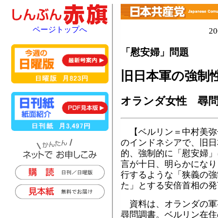
ページトップへ
2
「慰安婦」問題
旧日本軍の強制
オランダ女性 尋
【ベルリン＝中村美弥
のインドネシアで、旧日
的、強制的に「慰安婦」
言が十日、明らかになり
行するような「狭義の強
た」とする安倍首相の発
資料は、オランダの軍
尋問調書。ベルリン在住