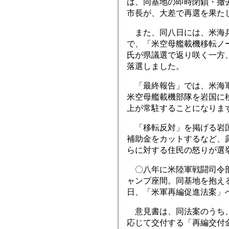
は、同基地の即時閉鎖・撤
市長が、大差で再選を果た
また、同八日には、米海兵
で、「米空母艦載機移転ノ
氏が県議選で返り咲く一方
落選しました。
「最終報告」では、米海軍
米空母艦載機部隊を岩国に
上が常駐することになりま
「移転反対」を掲げる岩国
補助金をカットするなど、
らに対する住民の怒りが選
〇八年に米陸軍戦闘司令部
ャンプ座間。同基地を抱え
日、「米軍再編促進法案」
意見書は、同法案のうち、
応じて交付する「再編交付