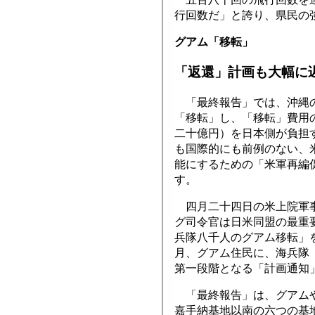
行回数だ」と誇り、県民の
グアム「移転」
「返還」計画も大幅に
「最終報告」では、沖縄の
「移転」し、「移転」費用
二十億円）を日本側が負担
も国際的にも前例のない、
能にするための「米軍再編
す。
四月二十四日の米上院軍事
グ司令官は日米同盟の最重
兵隊八千人のグアム移転」
月、グアム住民に、海兵隊
第一段階となる「計画通知
「最終報告」は、グアムや
嘉手納基地以南の六つの基