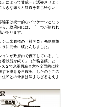
金』によって賛成へと誘導させよう
に大きな怒りと疑義を禁じ得ない」
編案は統一的なパッケージとなっ
から、政府内には、「一つが崩れれ
感があります。
シュ米政権の「対テロ」先制攻撃
ように完全に破たんしました。
ョンが政府内で低下している。こ
う着状態が続く」（外務省筋）と
ラス２で米軍再編合意を全面的に検
施する決意を再確認」したのもこの
・住民との矛盾は深まらざるをえま