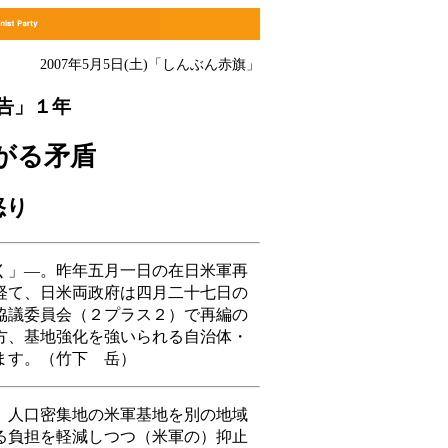
2007年5月5日(土)
「しんぶん赤旗」
告」１年
がる矛盾
怒り
」―。昨年五月一日の在日米軍再
経て、日米両政府は四月二十七日の
協議委員会（２プラス２）で再編の
方、基地強化を強いられる自治体・
ます。（竹下 岳）
人口密集地の米軍基地を別の地域
る負担を軽減しつつ（米軍の）抑止