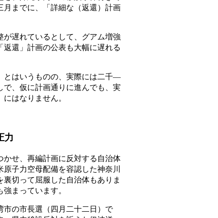
三月までに、「詳細な（返還）計画
が遅れているとして、グアム増強
「返還」計画の公表も大幅に遅れる
とはいうものの、実際には二千―
しで、仮に計画通りに進んでも、実
」にはなりません。
圧力
かせ、再編計画に反対する自治体
米原子力空母配備を容認した神奈川
を裏切って屈服した自治体もありま
も強まっています。
市の市長選（四月二十二日）で