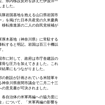
去、県内移設反対を訴えた伊波洋一
しました。
隊岩国基地を抱える山口県岩国市
ー」を掲げた日本共産党の久米慶典
、移転推進派の二人の自民党候補が
厚木基地（神奈川県）に常駐する
移転すると明記。岩国は百三十機以
す。
市に対して、政府は市庁舎建設の
露骨な圧力を加えてきました。これ
挙結果にもつながりました。
の創設が計画されている米陸軍キ
る神奈川県座間市議会で二月二十三
への意見書が可決されました。
各自治体の米軍再編への協力度に
金」について、「米軍再編の影響を