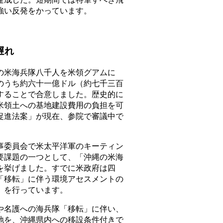
強い反発をかっています。
遅れ
米海兵隊八千人を米領グアムに
のうち約六十一億ドル（約七千三百
することで合意しました。歴史的に
米領土への基地建設費用の負担を可
促進法案」が現在、参院で審議中で
委員会で米太平洋軍のキーティン
要課題の一つとして、「沖縄の米海
を挙げました。すでに米政府は四
「移転」に伴う環境アセスメントの
」を行っています。
名護への海兵隊「移転」に伴い、
地を、沖縄県内への移設条件付きで