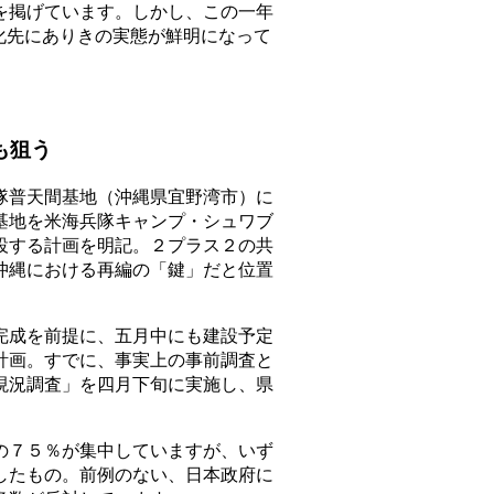
を掲げています。しかし、この一年
化先にありきの実態が鮮明になって
も狙う
普天間基地（沖縄県宜野湾市）に
基地を米海兵隊キャンプ・シュワブ
設する計画を明記。２プラス２の共
沖縄における再編の「鍵」だと位置
成を前提に、五月中にも建設予定
計画。すでに、事実上の事前調査と
現況調査」を四月下旬に実施し、県
７５％が集中していますが、いず
したもの。前例のない、日本政府に