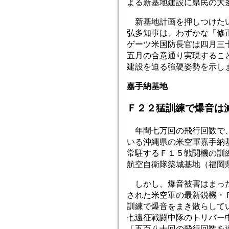
よる新基地建設に県民の大
新基地計画を押しつけたい
弘多知事は、わずかな「修
ゲーツ米国防長官は四月三
五月の合意通り実現するこ
建設を迫る強硬姿勢を示し
嘉手納基地
Ｆ２２猛訓練で爆音は
年間七万回の飛行回数で、
いる沖縄県の米空軍嘉手納
常駐するＦ１５戦闘機の訓
航空自衛隊築城基地（福岡
しかし、爆音被害はまった
された米空軍の最新鋭機・
訓練で爆音をまき散らして
七遠征戦闘中隊のトリバー
「五百八十回の飛行回数を