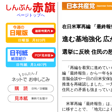
ページトップへ
在日米軍再編 「最終報
進む基地強化 広
選挙に反映 住民の
「再編を着実に進めていく
編「最終報告」から一年を
首脳会談や一日の日米安保
推進を再確認しました。一
住民との矛盾も強まってい
米軍再編「最終報告」は、
に移すことで、「地元によ