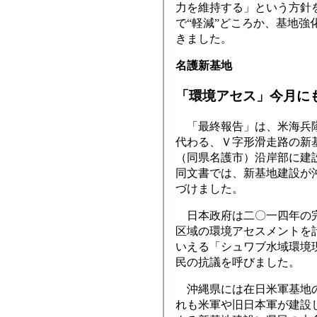
力を維持する」という方針
で“軽減”どころか、基地強
きました。
名護新基地
「環境アセス」今月に
「最終報告」は、米海兵隊
代わる、Ｖ字形滑走路の新
（同県名護市）沿岸部に建
同文書では、新基地建設が
づけました。
日本政府は二〇一四年の完
区域の環境アセスメントを
いえる「シュワブ水域環境
民の抗議を呼びました。
沖縄県には在日米軍基地の
れも米軍や旧日本軍が建設