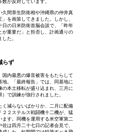
多数が反対しています。
久間章生防衛相や沖縄県の仲井真
正」を画策してきました。しかし、
十日の日米防衛首脳会談で、「昨年
とが重要だ」と拒否し、計画通りの
ました。
減らず
国内最悪の爆音被害をもたらして
基地。「最終報告」では、同基地に
練の本土移転が盛り込まれ、三月に
県）で訓練が強行されました。
く減らないばかりか、二月に配備
Ｆ２２ステルス戦闘機十二機が、猛
います。同機を運用する米空軍第二
中佐は四月二十七日の記者会見で、
達成した。短期間では特筆すべき飛