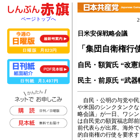
ページトップへ
日米安保戦略会議
「集団自衛権行
自民・額賀氏 “改憲
民主・前原氏 “武器
自民・公明の与党や民
や米国のシンクタンクな
略会議」が一日、ワシン
は自民党の額賀福志郎前
前代表らが出席。海外で
的自衛権の行使を要求す