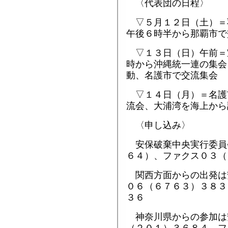
〈代表団の日程〉
▽５月１２日（土）＝
午後６時半から那覇市で
▽１３日（日）午前＝
時から沖縄統一連の集会
動、名護市で交流集会
▽１４日（月）＝名護
流会、大浦湾を海上から
〈申し込み〉
安保破棄中央実行委員
６４）、ファクス０３（
関西方面からの出発は
０６（６７６３）３８３
３６
神奈川県からの参加は
（２０１）３６８４、フ