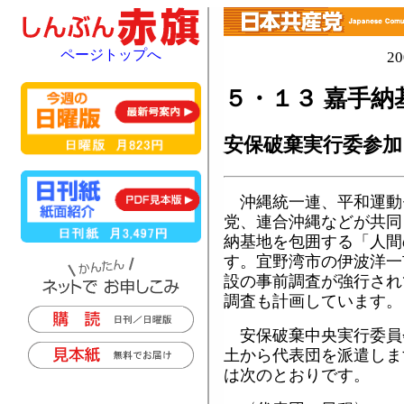
ページトップへ
2
５・１３ 嘉手納
安保破棄実行委参
沖縄統一連、平和運動
党、連合沖縄などが共同
納基地を包囲する「人間
す。宜野湾市の伊波洋一
設の事前調査が強行され
調査も計画しています。
安保破棄中央実行委員
土から代表団を派遣しま
は次のとおりです。