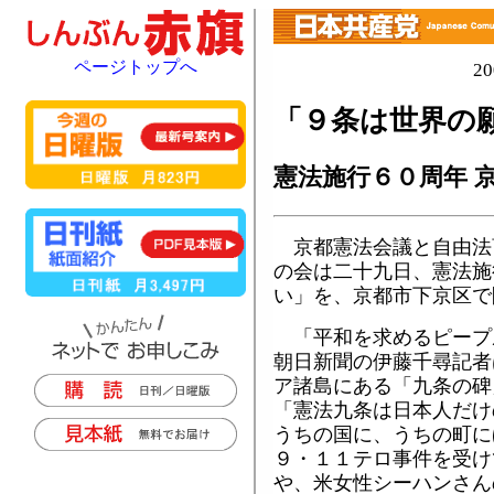
ページトップへ
2
「９条は世界の
憲法施行６０周年 
京都憲法会議と自由法
の会は二十九日、憲法施
い」を、京都市下京区で
「平和を求めるピープ
朝日新聞の伊藤千尋記者
ア諸島にある「九条の碑
「憲法九条は日本人だけ
うちの国に、うちの町に
９・１１テロ事件を受け
や、米女性シーハンさん