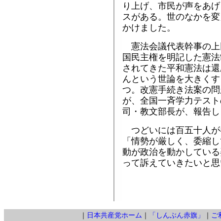
り上げ、市民が声をあげ
スがある。世のなかを変
かけました。
憲法会議代表幹事の上
国民主権を明記した憲法
されてきた平和憲法は還
んという世論を大きくす
つ。改憲手続き法案の問
が、全国一斉学力テスト
司・教文部長が、報告し
つどいには百五十人が
「情勢が厳しく、委縮し
動が政治を動かしている
って訴えていきたいと思
｜
日本共産党ホーム
｜
「しんぶん赤旗」
｜
ご