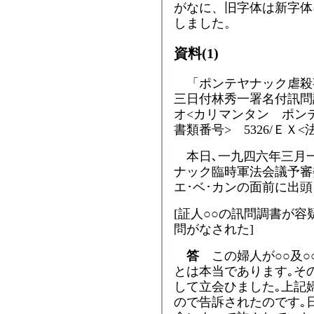
がなに、旧字体は新字体
しました。
資料(1)
「ポンテヤナック虐殺
三日付林秀一署名付訊問
オ<カリマンタン ポンテ
書類番号> 5326/ＥＸ<
本日､一九四六年三月
ナック臨時軍法会議予審
エ･ベ･カンの面前に出頭
[証人○○の訊問調書が
問がなされた]
答
この婦人が○○及○
とは本当であります｡そ
して立会ひました｡上記
ので告訴されたのです｡