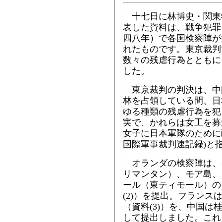
十七日に林博史・関東
表した資料は、戦争犯罪
四八年）で各国検察陣が
れたものです。東京裁判
数々の残虐行為とともに
した。
東京裁判の判決は、中
林を占領している間、日
ゆる種類の残虐行為を犯
実で、かれらは女工を募
女子に日本軍隊のために
国際軍事裁判速記録)と
オランダの検察陣は、
リマンタン）、モア島、
ール（東ティモール）の
(2)）を提出。フラン
（資料(3)）を、中国は
して提出しました。これ