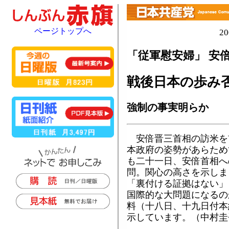
ページトップへ
2
「従軍慰安婦」 安
戦後日本の歩み
強制の事実明らか
安倍晋三首相の訪米を
本政府の姿勢があらため
も二十一日、安倍首相へ
問。関心の高さを示しま
「裏付ける証拠はない」
国際的な大問題になるの
料（十八日、十九日付本
示しています。（中村圭