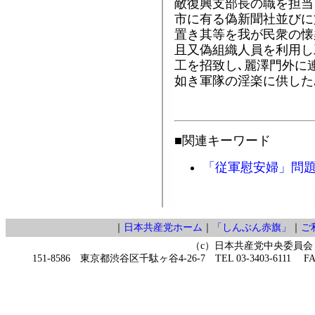
敵復興支部長の職を担当
市に有る偽新聞社並びに
置き其等を我が民衆の懐
且又偽組織人員を利用し
工を招致し､麗澤門外に
如き軍隊の淫楽に供した
■関連キーワード
「従軍慰安婦」問
｜
日本共産党ホーム
｜
「しんぶん赤旗」
｜
ご
（c）日本共産党中央委員会
151-8586 東京都渋谷区千駄ヶ谷4-26-7 TEL 03-3403-6111 FAX 