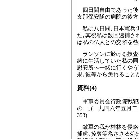
四日間自由であった後
支那保安隊の病院の後方
私は八日間､日本憲兵
た｡其後私は数回逮捕さ
は私の仏人との交際を咎
ランソンに於ける捜査
緒に生活していた私の同
慰安所へ一緒に行くやう
果､彼等から免れること
資料(4)
軍事委員会行政院戦犯
の一｣(一九四六年五月二七
353)
敵軍の我が桂林を侵略
捕虜､掠奪等為ささる処