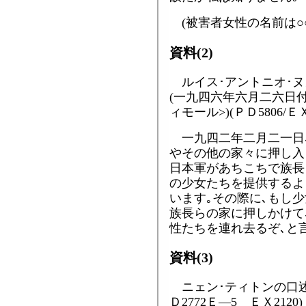
(被害者女性の名前は○
資料(2)
ルイス･アントニオ･ヌ
(一九四六年六月二六日
ィモール>)(ＰＤ5806/ＥＸ
一九四二年二月二一日､
やその他の家々に押し入
日本軍があちこちで族長
の少女たちを提供するよ
います｡その際に､もし
族長らの家に押しかけて
性たちを連れ去るぞ､と
資料(3)
ニェン･ティトンの口述書
Ｄ2772Ｅ―5 ＥＸ2120)