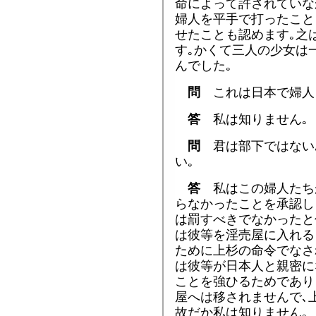
命によって許されていな
婦人を平手で打ったこと
せたことも認めます｡之
す｡かくて三人の少女は
んでした｡
問
これは日本で婦人
答
私は知りません｡
問
君は部下ではない
い｡
答
私はこの婦人たち
らなかったことを承認し
は罰すべきでなかったと
は彼等を淫売屋に入れる
ために上杉の命令でなさ
は彼等が日本人と親密に
ことを強ひるためであり
屋へは移されませんで､
故だか私は知りません｡