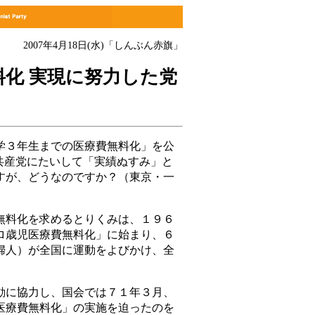
2007年4月18日(水)
「しんぶん赤旗」
料化 実現に努力した党
３年生までの医療費無料化」を公
共産党にたいして「実績ぬすみ」と
すが、どうなのですか？（東京・一
料化を求めるとりくみは、１９６
ロ歳児医療費無料化」に始まり、６
婦人）が全国に運動をよびかけ、全
に協力し、国会では７１年３月、
医療費無料化」の実施を迫ったのを