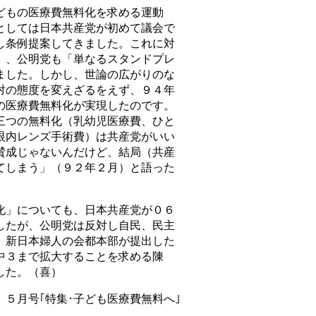
もの医療費無料化を求める運動
としては日本共産党が初めて議会で
し条例提案してきました。これに対
」、公明党も「単なるスタンドプレ
ました。しかし、世論の広がりのな
対の態度を変えざるをえず、９４年
の医療費無料化が実現したのです。
三つの無料化（乳幼児医療費、ひと
眼内レンズ手術費）は共産党がいい
賛成じゃないんだけど、結局（共産
てしまう」（９２年２月）と語った
」についても、日本共産党が０６
したが、公明党は反対し自民、民主
、新日本婦人の会都本部が提出した
中３まで拡大することを求める陳
した。（喜）
５月号｢特集･子ども医療費無料へ｣