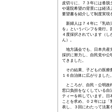
皮切りに、７３年には沓脱
や退院希望の背景には経済
要望書を紹介して制度実現
新婦人は７４年に『乳幼児
を』というパンフを発行。
４度採択されています（し
ん）。
地方議会でも、日本共産党
採択に努力し、自民党や公
てきました。
その結果、子どもの医療費
１６自治体に広がりました
ところが、自民・公明政権
窓口負担をなくしている自
ティーを科しています。日
ことを求め、０２年には「
表し、３回にわたって法案