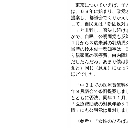
東京についていえば、子ど
は、６８年に始まり、政党
提案し、都議会でくりかえ
して、自民党は「断固反対
ー」と非難し、否決し続け
かで、自民、公明両党も反
１月から３歳未満の乳幼児
当時の鈴木俊一都知事は「
り親家庭の医療費、白内障
だしたんだね。あまり僕は
党と）同じ（意見）になっ
ほどでした。
「中３までの医療費無料化
年９月議会で条例提案しま
とともに否決。同年１１月
「医療費助成の対象年齢を
情」にも公明党は反対しま
〈参考〉『女性のひろば』