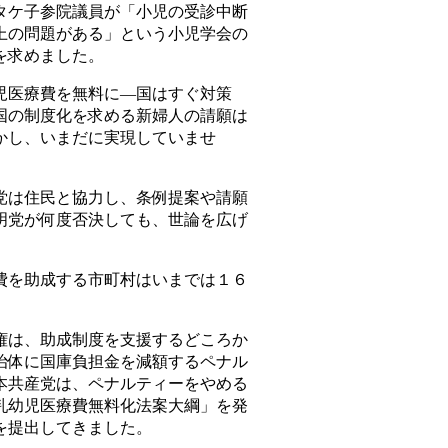
タケ子参院議員が「小児の受診中断
上の問題がある」という小児学会の
を求めました。
医療費を無料に―国はすぐ対策
国の制度化を求める新婦人の請願は
かし、いまだに実現していませ
は住民と協力し、条例提案や請願
明党が何度否決しても、世論を広げ
を助成する市町村はいまでは１６
。
は、助成制度を支援するどころか
治体に国庫負担金を減額するペナル
本共産党は、ペナルティーをやめる
乳幼児医療費無料化法案大綱」を発
を提出してきました。