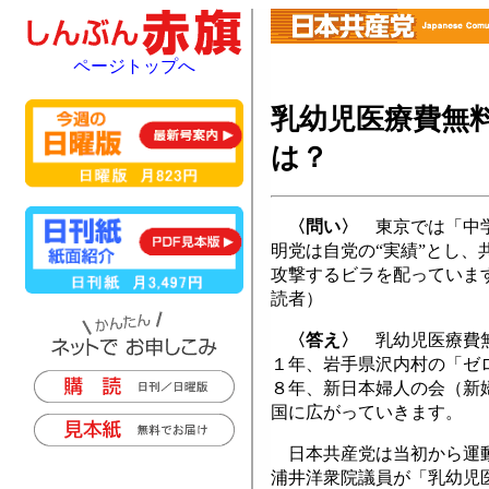
ページトップへ
乳幼児医療費無
は？
〈問い〉
東京では「中学
明党は自党の“実績”とし、
攻撃するビラを配っていま
読者）
〈答え〉
乳幼児医療費無
１年、岩手県沢内村の「ゼ
８年、新日本婦人の会（新
国に広がっていきます。
日本共産党は当初から運動
浦井洋衆院議員が「乳幼児