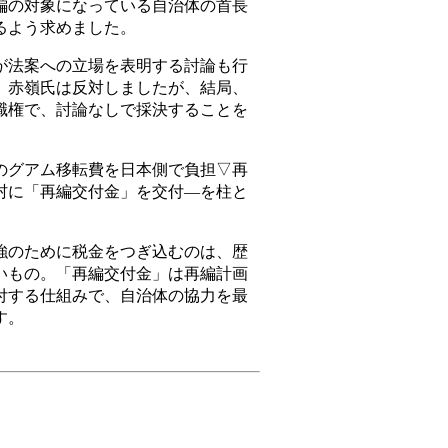
編の対象になっている自治体の首長
るよう求めました。
法案への立場を表明する討論も行
。赤嶺氏は反対しましたが、結局、
職権で、討論なしで採決することを
グアム移転費を日本側で負担▽再
村に「再編交付金」を交付―を柱と
のために税金をつぎ込むのは、歴
いもの。「再編交付金」は再編計画
付する仕組みで、自治体の協力を最
す。