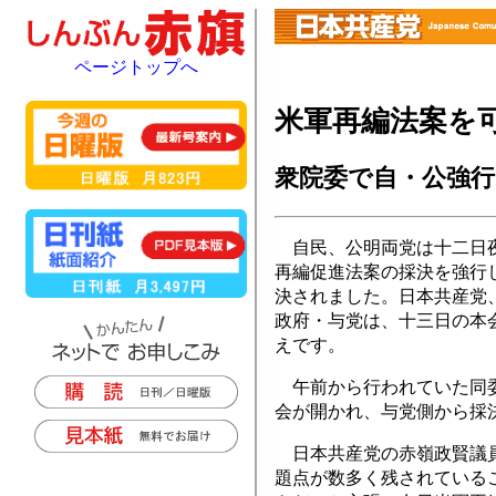
ページトップへ
米軍再編法案を
衆院委で自・公強行
自民、公明両党は十二日夜
再編促進法案の採決を強行
決されました。日本共産党
政府・与党は、十三日の本
えです。
午前から行われていた同委
会が開かれ、与党側から採
日本共産党の赤嶺政賢議員
題点が数多く残されている