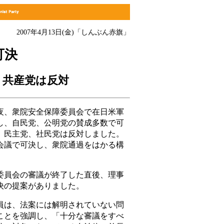
2007年4月13日(金)
「しんぶん赤旗」
可決
 共産党は反対
、衆院安全保障委員会で在日米軍
し、自民党、公明党の賛成多数で可
、民主党、社民党は反対しました。
会議で可決し、衆院通過をはかる構
員会の審議が終了した直後、理事
決の提案がありました。
は、法案には解明されていない問
ことを強調し、「十分な審議をすべ