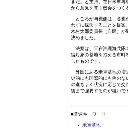
きだ」と主張。在日米軍再
から意見を聞く機会をつく
ところが与党側は、各党が
わずに採決することを提案
木村太郎委員長（自民）が
決めました。
法案は、▽在沖縄海兵隊の
編対象の基地を抱える市町
したものです。
外国にある米軍基地の増強
史的にも国際的にも例のな
の進ちょく状況に応じて交
後まで強要するのが狙いで
■関連キーワード
米軍基地