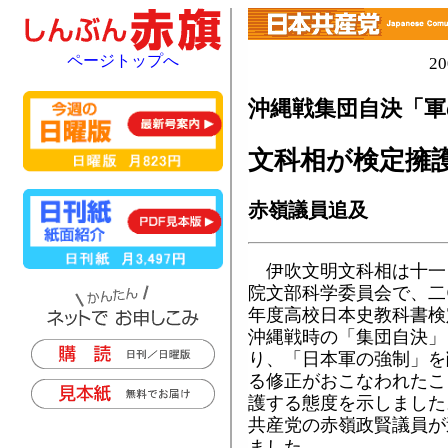
ページトップへ
2
沖縄戦集団自決「軍
文科相が検定擁
赤嶺議員追及
伊吹文明文科相は十一
院文部科学委員会で、二
年度高校日本史教科書検
沖縄戦時の「集団自決」
り、「日本軍の強制」を
る修正がおこなわれたこ
護する態度を示しました
共産党の赤嶺政賢議員が
ました。