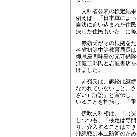
文科省公表の検定結果
例えば、「日本軍によっ
自決に追い込まれた住民
決した住民もいた」に修
赤嶺氏がその根拠をた
科省初等中等教育局長は
縄県座間味島の元守備隊
江健三郎氏と岩波書店を
げました。
赤嶺氏は、訴訟は継続
なわれていないこと、さ
ざい）訴訟」と宣伝し、
いることを指摘し、「重
伊吹文科相は、「（冤
しつつも、「検定は専門
り、介入することはでき
沖縄戦は本土防衛のため