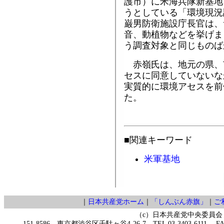
護市）に米海兵隊新基地
うとしている「環境現況
巌男防衛施設庁長官は、
音、動植物などを挙げま
う調査対象と同じものば
赤嶺氏は、地元の県、
セスに同意していないな
実質的に環境アセスを前
た。
■関連キーワード
米軍基地
｜
日本共産党ホーム
｜
「しんぶん赤旗」
｜
ご
（c）日本共産党中央委員会
151-8586 東京都渋谷区千駄ヶ谷4-26-7 TEL 03-3403-6111 FAX 