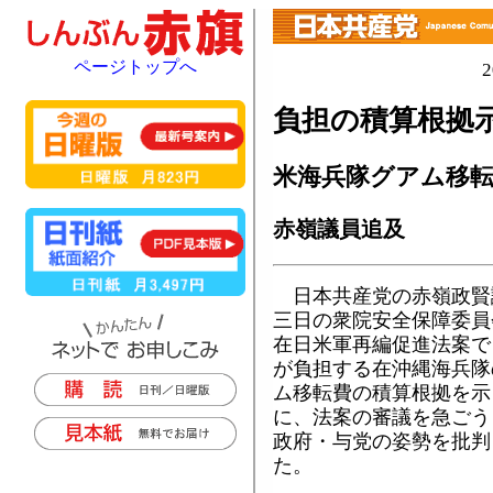
ページトップへ
負担の積算根拠
米海兵隊グアム移
赤嶺議員追及
日本共産党の赤嶺政賢
三日の衆院安全保障委員
在日米軍再編促進法案で
が負担する在沖縄海兵隊
ム移転費の積算根拠を示
に、法案の審議を急ごう
政府・与党の姿勢を批判
た。