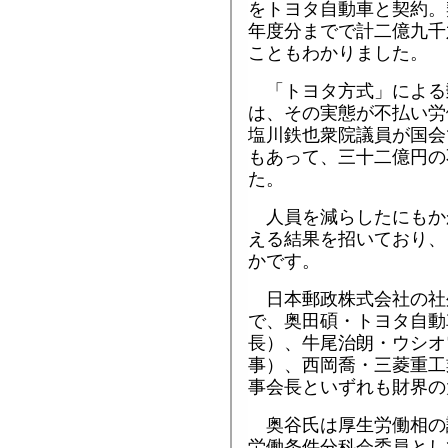
をトヨタ自動車と契約。
年度分までで計二億九千
こともわかりました。
「トヨタ方式」による
は、その実態が不払い労
塩川鉄也衆院議員が国会
もあって、三十二億円の
た。
人員を減らしたにもか
える結果を招いており、
かです。
日本郵政株式会社の社
で、奥田碩・トヨタ自動
長）、牛尾治朗・ウシオ
事）、西岡喬・三菱重工
事会長といずれも財界の
奥谷氏は厚生労働相の
労働条件分科会委員とし