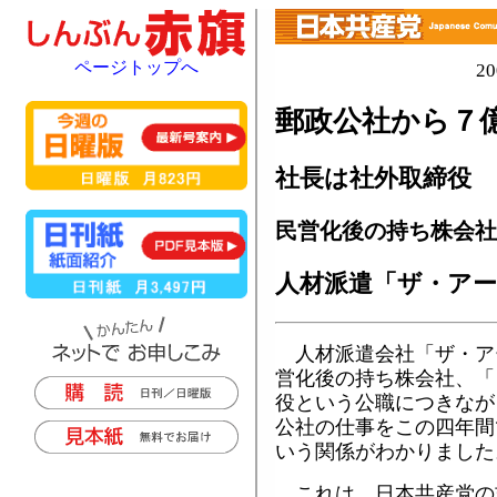
ページトップへ
2
郵政公社から７
社長は社外取締役
民営化後の持ち株会社
人材派遣「ザ・ア
人材派遣会社「ザ・ア
営化後の持ち株会社、「
役という公職につきなが
公社の仕事をこの四年間
いう関係がわかりました
これは、日本共産党の