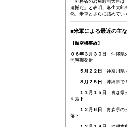
外務省の岩屋毅副大臣は「
遺憾だ」と表明。麻生太郎
然。米軍とさらに詰めてい
■米軍による最近の主
【航空機事故】
０６年３月３０日
沖縄県の
照明弾発射
５月２２日
神奈川県で
８月２５日
沖縄県でＦ
１１月１５日
青森県三
を落下
１２月６日
青森県の三
落下
１２月１３日
沖縄本島