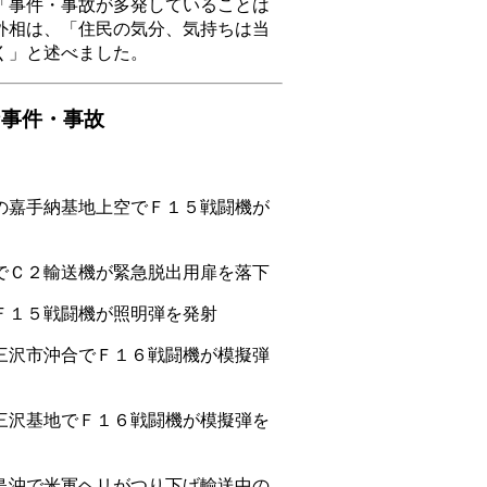
事件・事故が多発していることは
外相は、「住民の気分、気持ちは当
く」と述べました。
な事件・事故
嘉手納基地上空でＦ１５戦闘機が
Ｃ２輸送機が緊急脱出用扉を落下
１５戦闘機が照明弾を発射
沢市沖合でＦ１６戦闘機が模擬弾
沢基地でＦ１６戦闘機が模擬弾を
沖で米軍ヘリがつり下げ輸送中の