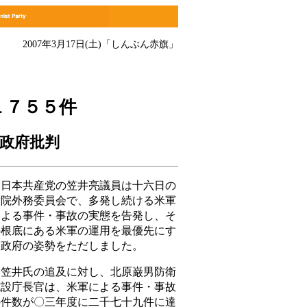
2007年3月17日(土)
「しんぶん赤旗」
１７５５件
政府批判
日本共産党の笠井亮議員は十六日の
衆院外務委員会で、多発し続ける米軍
による事件・事故の実態を告発し、そ
の根底にある米軍の運用を最優先にす
る政府の姿勢をただしました。
笠井氏の追及に対し、北原巌男防衛
施設庁長官は、米軍による事件・事故
の件数が〇三年度に二千七十九件に達