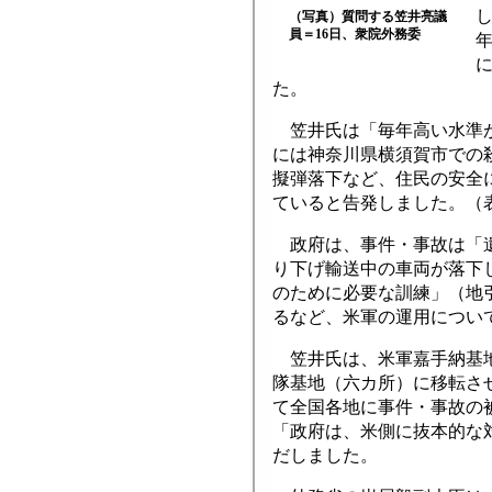
（写真）質問する笠井亮議
員＝16日、衆院外務委
た。
笠井氏は「毎年高い水準が
には神奈川県横須賀市での
擬弾落下など、住民の安全
ていると告発しました。（
政府は、事件・事故は「遺
り下げ輸送中の車両が落下
のために必要な訓練」（地
るなど、米軍の運用につい
笠井氏は、米軍嘉手納基地
隊基地（六カ所）に移転さ
て全国各地に事件・事故の
「政府は、米側に抜本的な
だしました。