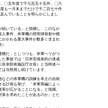
し、〇五年度で千七百五十五件、〇六
年度も一月末までだけで千二百七十件
に及んでいることを明らかにしまし
続いている」と指摘し、このなか
殺人事件、米軍機の照明弾発射や模
にかかわる重大事件が数多く含まれ
表）
憾だ」としつつも、米軍ヘリがつ
した事故では「日米安保条約の達成
引良幸防衛施設庁次長）と当時述べ
ては当然視し続けています。
などの米軍機の訓練を本土の自衛
せる計画も挙げ、「米軍再編によっ
被害が広がることになる」と指摘。
対策を求めたことがあるのか」とた