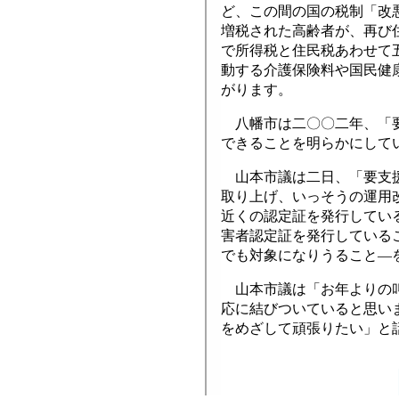
ど、この間の国の税制「改
増税された高齢者が、再び
で所得税と住民税あわせて
動する介護保険料や国民健
がります。
八幡市は二〇〇二年、「要
できることを明らかにして
山本市議は二日、「要支援
取り上げ、いっそうの運用
近くの認定証を発行してい
害者認定証を発行している
でも対象になりうること―
山本市議は「お年よりの叫
応に結びついていると思い
をめざして頑張りたい」と