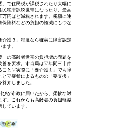
悪」で住民税が課税されたり大幅に
住民税非課税世帯になったり、最高
五万円ほど減税されます。税額に連
康保険料などの負担の軽減にもつな
介護３」程度なら確実に障害認定
います。
」の高齢者世帯の負担増の問題を
改善を要求。市当局は▽年間三十件
ること▽実際に「要介護１」でも障
こと▽症状によるものの「要支援」
を答弁しました。
びが市政に届いたから、柔軟な対
ます。これからも高齢者の負担軽減
話しています。