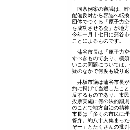
同条例案の審議は、昨
配備反対から容認へ転換
団体でつくる「原子力空
を成功させる会」が地方
今年一月十七日に蒲谷市
ことによるものです。
蒲谷市長は「原子力空
すべきものであり、横須
いこの問題については、
疑のなかで何度も繰り返
井坂市議は蒲谷市長が
約に掲げて当選したこと
反するものであり、市民
投票実施に何の法的罰則
のことで地方自治の精神
市長は「多くの市民に理
答弁。約八十人集まった
ぞー」とたくさんの批判