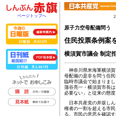
ページトップへ
原子力空母配備問う
住民投票条例案
横須賀市議会 制定
神奈川県米海軍横須賀
母配備の是非を問う住民
臨時市議会で始まりまし
蒲谷亮一・横須賀市長は
必要ない」と従来の態度
日本共産党の井坂しん
権者の一割を超える市民
る。市民の意思を確認す