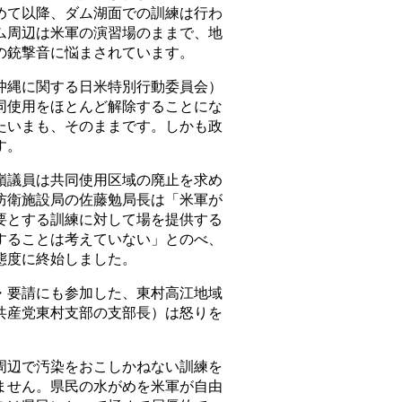
めて以降、ダム湖面での訓練は行わ
ム周辺は米軍の演習場のままで、地
の銃撃音に悩まされています。
縄に関する日米特別行動委員会）
同使用をほとんど解除することにな
たいまも、そのままです。しかも政
す。
議員は共同使用区域の廃止を求め
防衛施設局の佐藤勉局長は「米軍が
要とする訓練に対して場を提供する
することは考えていない」とのべ、
態度に終始しました。
要請にも参加した、東村高江地域
共産党東村支部の支部長）は怒りを
辺で汚染をおこしかねない訓練を
ません。県民の水がめを米軍が自由