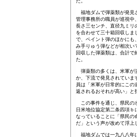
た。
福地ダムで弾薬類が発見さ
管理事務所の職員が巡視中
長さ三センチ、直径九ミリ
を合わせて三十箱回収しま
で、ペイント弾のほかにも
み手りゅう弾などが相次い
回収した弾薬類は、合計で
た。
弾薬類の多くは、米軍が演
か、下流で発見されていま
員は「米軍が日常的にこの
返されるおそれが高い」と
この事件を通じ、県民の水
日米地位協定第二条四項ｂ
なっていることに「県民の
だ」という声が改めて浮上
福地ダムでは一九八八年に