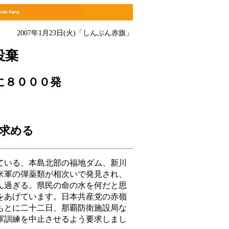
2007年1月23日(火)
「しんぶん赤旗」
投棄
に８０００発
求める
いる、本島北部の福地ダム、新川
米軍の弾薬類が相次いで発見され、
ん過ぎる。県民の命の水を何だと思
をあげています。日本共産党の赤嶺
もとに二十二日、那覇防衛施設局な
軍訓練を中止させるよう要求しまし