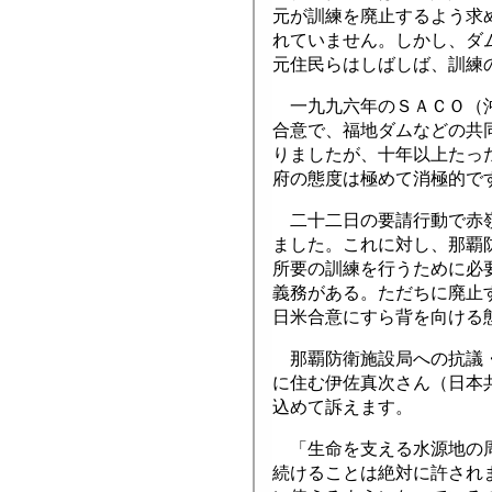
元が訓練を廃止するよう求
れていません。しかし、ダ
元住民らはしばしば、訓練
一九九六年のＳＡＣＯ（沖
合意で、福地ダムなどの共
りましたが、十年以上たっ
府の態度は極めて消極的で
二十二日の要請行動で赤嶺
ました。これに対し、那覇
所要の訓練を行うために必
義務がある。ただちに廃止
日米合意にすら背を向ける
那覇防衛施設局への抗議・
に住む伊佐真次さん（日本
込めて訴えます。
「生命を支える水源地の周
続けることは絶対に許され