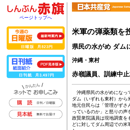
ページトップへ
米軍の弾薬類を
県民の水がめ ダム
沖縄・東村
赤嶺議員、訓練中止
沖縄県民の水がめになって
ダム（いずれも東村）から
地元住民らは「管理がずさ
っているのか」と怒りの声
政賢衆院議員は現地調査を
どに対してダム周辺での米