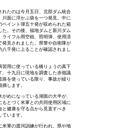
れたのは今月五日、北部ダム統合
、川面に浮かぶ袋を一つ発見。中に
のペイント弾五十発が収められた箱
した。その後、福地ダムと新川ダム
、ライフル用空砲、照明弾、使用済
で発見されました。県警や自衛隊が
約八千発に上ることが確認されまし
習用に使っている橋りょうの真下
す。十九日に現地を調査した赤嶺議
道路を使っている限り、事故が繰り
指摘します。
がめになっている湖面の大半が、
にもとづく米軍との共同使用区域に
命と健康を守る点から見直すべき
しています。
米軍の渡河訓練が行われ、県や地