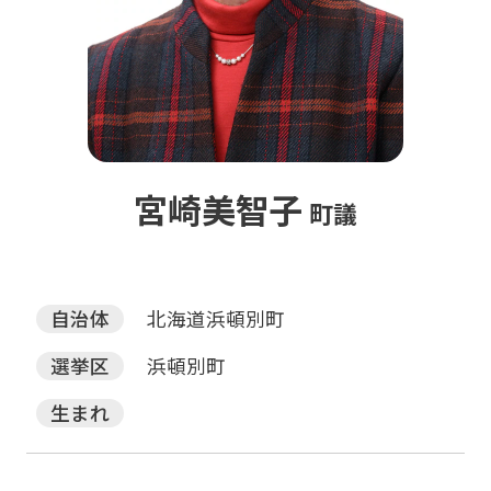
宮崎美智子
町議
自治体
北海道浜頓別町
選挙区
浜頓別町
生まれ