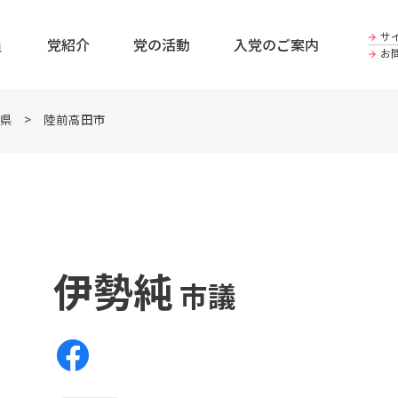
サ
員
党紹介
党の活動
入党のご案内
お
県
陸前高田市
伊勢純
市議