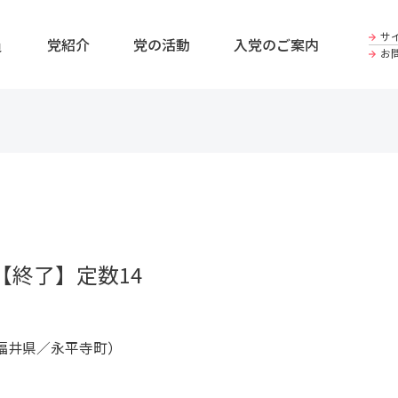
サ
員
党紹介
党の活動
入党のご案内
お
【終了】定数14
福井県／永平寺町）