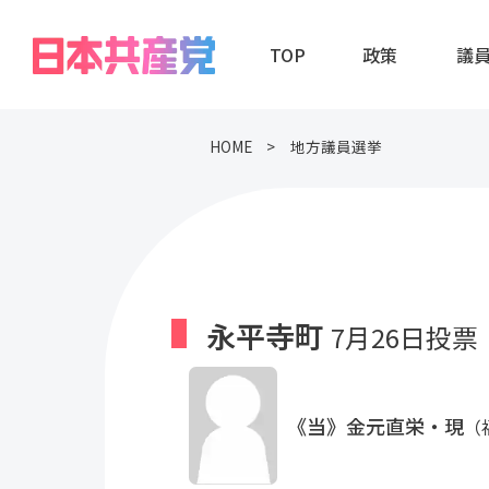
TOP
政策
議
HOME
地方議員選挙
永平寺町
7月26日投票
《当》金元直栄・現
（