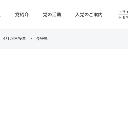
サ
員
党紹介
党の活動
入党のご案内
お
4月23日投票
長野県