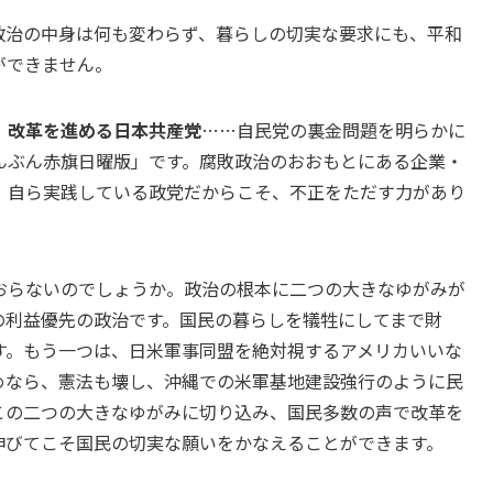
政治の中身は何も変わらず、暮らしの切実な要求にも、平和
ができません。
、改革を進める日本共産党
……自民党の裏金問題を明らかに
んぶん赤旗日曜版」です。腐敗政治のおおもとにある企業・
、自ら実践している政党だからこそ、不正をただす力があり
おらないのでしょうか。政治の根本に二つの大きなゆがみが
の利益優先の政治です。国民の暮らしを犠牲にしてまで財
す。もう一つは、日米軍事同盟を絶対視するアメリカいいな
めなら、憲法も壊し、沖縄での米軍基地建設強行のように民
この二つの大きなゆがみに切り込み、国民多数の声で改革を
伸びてこそ国民の切実な願いをかなえることができます。