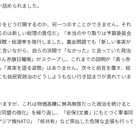
い詰められました。
りをどう打開するのか、何一つ示すことができません。それ
るのは新しい総理の責任だ」「本当のやり取りは予算委員会
解散・総選挙を強行しました。裏金問題でも「新しい事実が
と言いながら、自らの派閥で「なかった」と言っていた政治
ぶん赤旗日曜版」がスクープし、これまでの説明が「真っ赤
も「真実を語る姿勢」はありません。次々と前言を覆す、総
にも自民党政治のどうしようもない行き詰まりが表れていま
言いますが、これは物価高騰に無為無策だった政治を続けると
米同盟の強化」を繰り返し、「安保3文書」にもとづく軍事同
ジア版NATO」「核共有」など突出した危険な主張も行って