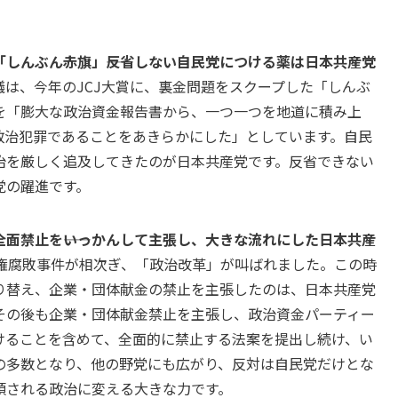
しんぶん赤旗」――反省しない自民党につける薬は日本共産党
議は、今年のJCJ大賞に、裏金問題をスクープした「しんぶ
を「膨大な政治資金報告書から、一つ一つを地道に積み上
政治犯罪であることをあきらかにした」としています。自民
治を厳しく追及してきたのが日本共産党です。反省できない
党の躍進です。
面禁止を――いっかんして主張し、大きな流れにした日本共産
金権腐敗事件が相次ぎ、「政治改革」が叫ばれました。この時
り替え、企業・団体献金の禁止を主張したのは、日本共産党
その後も企業・団体献金禁止を主張し、政治資金パーティー
けることを含めて、全面的に禁止する法案を提出し続け、い
の多数となり、他の野党にも広がり、反対は自民党だけとな
頼される政治に変える大きな力です。