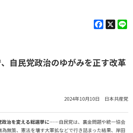
F
X
L
a
c
e
b
で、自民党政治のゆがみを正す改革
o
o
k
2024年10月10日 日本共産党
党政治を変える総選挙に
……自民党は、裏金問題や統一協会
無為無策、憲法を壊す大軍拡などで行き詰まった結果、岸田