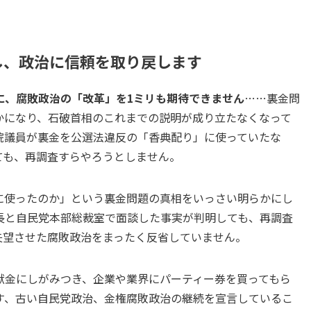
し、政治に信頼を取り戻します
に、腐敗政治の「改革」を1ミリも期待できません
……裏金問
かになり、石破首相のこれまでの説明が成り立たなくなって
院議員が裏金を公選法違反の「香典配り」に使っていたな
ても、再調査すらやろうとしません。
に使ったのか」という裏金問題の真相をいっさい明らかにし
長と自民党本部総裁室で面談した事実が判明しても、再調査
失望させた腐敗政治をまったく反省していません。
献金にしがみつき、企業や業界にパーティー券を買ってもら
す、古い自民党政治、金権腐敗政治の継続を宣言しているこ