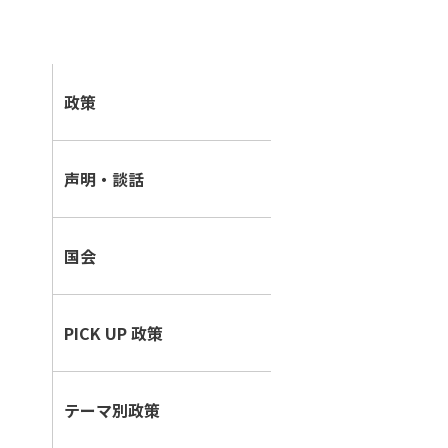
i
政策
n
e
声明・談話
国会
PICK UP 政策
テーマ別政策