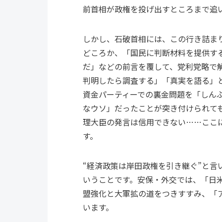
前首相が政権を投げ出すところまで追
しかし、石破首相には、この行き詰ま
どころか、「国民に判断材料を提供す
だ」などの前言を覆して、党利党略で
判明したら調査する」「真実を語る」
資金パーティーでの裏金問題を「しん
なウソ」だったことが突き付けられて
理大臣の発言は信用できない……ここ
す。
“経済政策は岸田政権を引き継ぐ”と
いうことです。安保・外交では、「日
盟強化と大軍拡の道をつきすすみ、「ア
います。