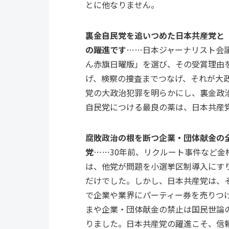
とに他なりません。
裏金自民党を追いつめた日本共産党と「
の躍進です
……日本ジャーナリスト会
ん赤旗日曜版」を選び、その受賞理由
げ、検察の捜査までつなげ、それが大
党の大政治犯罪を明らかにし、裏金政
自民党につける最良の薬は、日本共産
腐敗政治の根を断つ企業・団体献金の全
党
……30年前、リクルート事件など
は、他党が問題を小選挙区制導入にす
だけでした。しかし、日本共産党は、
で企業や業界にパーティー券を売りつ
まや企業・団体献金の禁止は国民世論
りました。日本共産党の躍進こそ、信