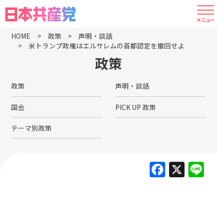
HOME
政策
声明・談話
米トランプ政権はエルサレムの首都認定を撤回せよ
政策
政策
声明・談話
国会
PICK UP 政策
テーマ別政策
F
X
L
a
c
e