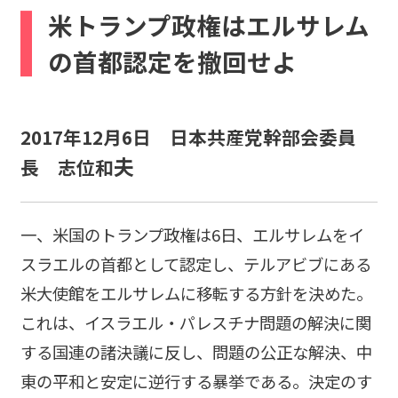
b
米トランプ政権はエルサレム
o
の首都認定を撤回せよ
o
k
2017年12月6日 日本共産党幹部会委員
夫
長 志位和
一、米国のトランプ政権は6日、エルサレムをイ
スラエルの首都として認定し、テルアビブにある
米大使館をエルサレムに移転する方針を決めた。
これは、イスラエル・パレスチナ問題の解決に関
する国連の諸決議に反し、問題の公正な解決、中
東の平和と安定に逆行する暴挙である。決定のす