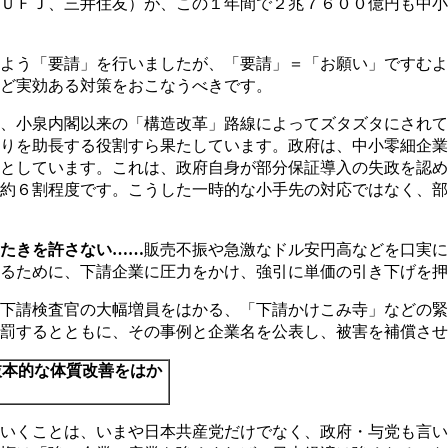
ＵＦＪ、三井住友）が、この１年間で２兆７６００億円も中小
よう「要請」を行いましたが、「要請」＝「お願い」ですむよ
ど実効ある対策をおこなうべきです。
、小泉内閣以来の「構造改革」路線によってズタズタにされて
りを助長する役割すら果たしています。政府は、中小零細企業
としています。これは、政府自身が部分保証導入の失政を認め
約６割程度です。こうした一時的な小手先の対応ではなく、部
たきを許さない……
販売不振や急激なドル安円高などを口実に
るために、下請企業に圧力をかけ、強引に単価の引き下げを押
下請検査官の大幅増員をはかる、「下請かけこみ寺」などの緊
罰するとともに、その事例と企業名を公表し、被害を補償させ
抜本的な体質改善をはか
くことは、いまや日本共産党だけでなく、政府・与党も言い出