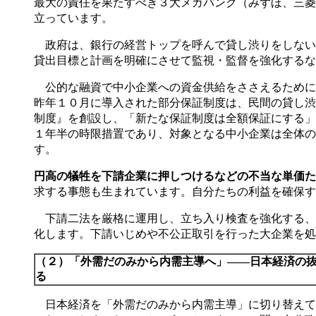
最大の責任を果たすべき３大メガバンク（みずほ、三菱
立っています。
政府は、銀行の経営トップを呼んで貸し渋りをしない
貸出目標と計画を明確にさせて監視・監督を強化するな
公的な融資で中小企業への資金供給をささえるために
昨年１０月に導入された部分保証制度は、民間の貸し渋
制度』を創設し、「新たな保証制度は全額保証にする」
１年半の時限措置であり、対象となる中小企業は全体の
す。
円高の犠牲を下請企業に押しつけるなどの不当な単価た
求する事態も生まれています。自分たちの利益を確保す
下請二法を厳格に運用し、立ち入り検査を強化する、
化します。下請いじめや不公正取引を行った大企業を処
（２）「外需だのみから内需主導へ」――日本経済の
る
日本経済を「外需だのみから内需主導」に切り替えてい