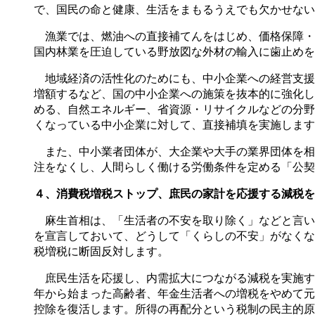
で、国民の命と健康、生活をまもるうえでも欠かせない
漁業では、燃油への直接補てんをはじめ、価格保障・
国内林業を圧迫している野放図な外材の輸入に歯止めを
地域経済の活性化のためにも、中小企業への経営支援
増額するなど、国の中小企業への施策を抜本的に強化し
める、自然エネルギー、省資源・リサイクルなどの分野
くなっている中小企業に対して、直接補填を実施します
また、中小業者団体が、大企業や大手の業界団体を相
注をなくし、人間らしく働ける労働条件を定める「公契
４、消費税増税ストップ、庶民の家計を応援する減税を
麻生首相は、「生活者の不安を取り除く」などと言い
を宣言しておいて、どうして「くらしの不安」がなくな
税増税に断固反対します。
庶民生活を応援し、内需拡大につながる減税を実施す
年から始まった高齢者、年金生活者への増税をやめて元
控除を復活します。所得の再配分という税制の民主的原