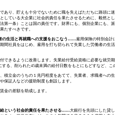
あり、貯えも十分でないために職を失えばただちに路頭に迷
としている大企業に社会的責任を果たさせるために、毅然とし
法第一条）ことは国の責任です。財界にも、個別企業にも、派
果たすべきです。
者の生活と再就職への支援をおこなう……
雇用保険の特別会計
期間社員をはじめ、雇用を打ち切られて失業した労働者の生活
できるように改善します。失業給付受給資格に必要な就労期間
日にする、削られた45歳未満の給付日数をもとにもどすなど、
、積立金のうちの１兆円程度をあてて、失業者、求職者への生
や保証人などの援助制度も創設します。
賃金の差額を助成します。
給という社会的責任を果たさせる……
大銀行を先頭にした貸し