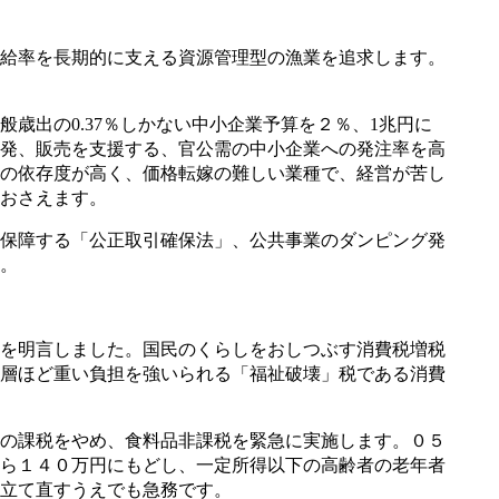
給率を長期的に支える資源管理型の漁業を追求します。
歳出の0.37％しかない中小企業予算を２％、1兆円に
発、販売を支援する、官公需の中小企業への発注率を高
の依存度が高く、価格転嫁の難しい業種で、経営が苦し
おさえます。
保障する「公正取引確保法」、公共事業のダンピング発
。
を明言しました。国民のくらしをおしつぶす消費税増税
層ほど重い負担を強いられる「福祉破壊」税である消費
の課税をやめ、食料品非課税を緊急に実施します。０５
ら１４０万円にもどし、一定所得以下の高齢者の老年者
立て直すうえでも急務です。