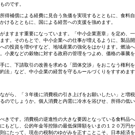
ものです。
所得補償による経費に見合う魚価を実現するとともに、食料自
かけるとともに、国による経営への支援を強めます。
がますます重要になっています。「中小企業憲章」を定め、一般
ます。そのもとで、中小企業への仕事が増えるように、製品開
への投資を増やすなど、地域産業の強化をはかります。燃油へ
。小麦などの穀物に対する政府の管理をつよめ、価格の暴騰を
手に、下請取引の改善を求める「団体交渉」をおこなう権利を
約法」など、中小企業の経営を守るルールづくりをすすめます
ながら、「３年後に消費税の引き上げをお願いしたい」と増税
るのでしょうか。個人消費と内需に冷水を浴びせ、所得の低い
べきです。消費税の逆進性の大きな要因となっている食料品へ
にもどし、公的年金等控除の最低保障額をいまの１２０万円か
則にたって、現在の税制のゆがみを正すことこそ、日本経済を