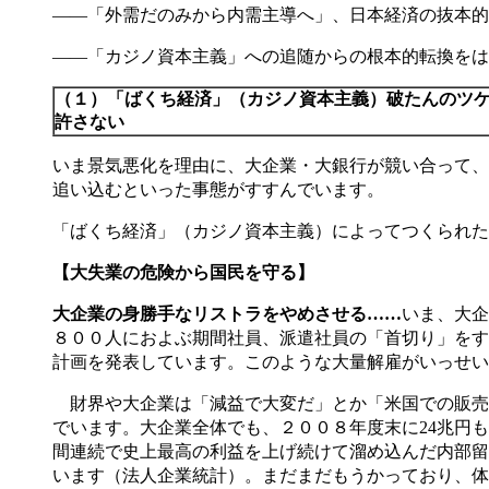
――「外需だのみから内需主導へ」、日本経済の抜本的
――「カジノ資本主義」への追随からの根本的転換をは
（１）「ばくち経済」（カジノ資本主義）破たんのツ
許さない
いま景気悪化を理由に、大企業・大銀行が競い合って、
追い込むといった事態がすすんでいます。
「ばくち経済」（カジノ資本主義）によってつくられた
【大失業の危険から国民を守る】
大企業の身勝手なリストラをやめさせる……
いま、大企
８００人におよぶ期間社員、派遣社員の「首切り」をす
計画を発表しています。このような大量解雇がいっせい
財界や大企業は「減益で大変だ」とか「米国での販売
でいます。大企業全体でも、２００８年度末に24兆円も
間連続で史上最高の利益を上げ続けて溜め込んだ内部留
います（法人企業統計）。まだまだもうかっており、体