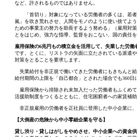
など、許されるものではありません。
「首切り」対象になっている労働者の多くは、若者で
嵐」を吹き荒れさせ、人間をモノのように使い捨てよう
ための事業主の努力を助長するよう努める」（雇用対策
とをはじめ、強力な指導、監督をおこない、国の責任を
雇用保険の6兆円もの積立金を活用して、失業した労働
です。とくに、リストラの矢面に立たされている派遣や
対策をとることを要求します。
失業給付を非正規で働いてきた労働者にもきちんと給付
給付期間の上限を「自己都合」とされた場合でも360
雇用保険から排除され未加入だった労働者もふくめて
活援助制度をつくるとともに、住宅困窮者への家賃補助
非正規雇用の労働者を正社員に登用した中小企業に、
【大倒産の危険から中小零細企業を守る】
貸し渋り・貸しはがしをやめさせ、中小企業への資金供