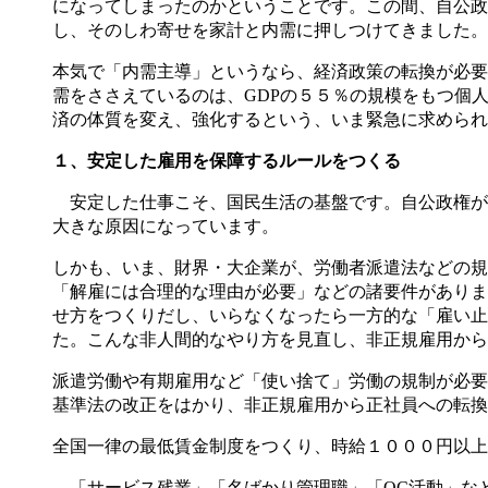
になってしまったのかということです。この間、自公政
し、そのしわ寄せを家計と内需に押しつけてきました。
本気で「内需主導」というなら、経済政策の転換が必要
需をささえているのは、GDPの５５％の規模をもつ個
済の体質を変え、強化するという、いま緊急に求められ
１、安定した雇用を保障するルールをつくる
安定した仕事こそ、国民生活の基盤です。自公政権が
大きな原因になっています。
しかも、いま、財界・大企業が、労働者派遣法などの規
「解雇には合理的な理由が必要」などの諸要件がありま
せ方をつくりだし、いらなくなったら一方的な「雇い止
た。こんな非人間的なやり方を見直し、非正規雇用から
派遣労働や有期雇用など「使い捨て」労働の規制が必要
基準法の改正をはかり、非正規雇用から正社員への転換
全国一律の最低賃金制度をつくり、時給１０００円以上
「サービス残業」「名ばかり管理職」「QC活動」など