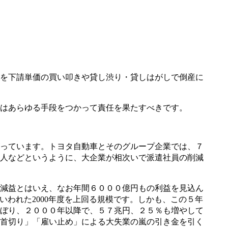
を下請単価の買い叩きや貸し渋り・貸しはがしで倒産に
治はあらゆる手段をつかって責任を果たすべきです。
っています。トヨタ自動車とそのグループ企業では、７
人などというように、大企業が相次いで派遣社員の削減
減益とはいえ、なお年間６０００億円もの利益を見込ん
いわれた2000年度を上回る規模です。しかも、この５年
ぼり、２０００年以降で、５７兆円、２５％も増やして
首切り」「雇い止め」による大失業の嵐の引き金を引く