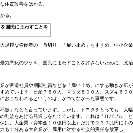
な体質改善をはかる。
かる。
ケを国民にまわすことを
大規模な労働者の「首切り」「雇い止め」をすすめ、中小企業
景気悪化のツケを、国民にまわすことを許さないために、政
業が派遣社員や期間社員などを「雇い止め」にする動きが広が
すめています。日産７８０人、マツダ８００人、スズキ６００
におこなわれるというのは、かつてなかった事態です。
不振」などと言っています。しかし、トヨタをとっても、大幅
の利益をあげる見通しをたてています。これは「ITバブル」と
保は、大企業（資本金１０億円以上）だけで２３０兆円にもの
力も十分ある大企業が、雇用に対する社会的責任を放棄し、「