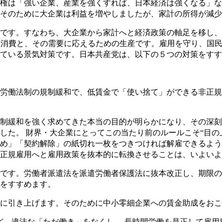
権は「強い企業、産業を強くすれば、日本経済は強くなる」な
そのために大企業は利益を増やしましたが、家計の所得が減少
です。すなわち、大企業から家計へと経済政策の軸足を移し、
人消費と、その需要に応えるための生産です。雇用を守り、国
ている景気対策です。日本共産党は、以下の５つの対策をすす
労働法制の規制緩和で、低賃金で「使い捨て」ができる非正規
制緩和を強く求めてきた本当の目的が明らかになり、その深刻
した。 財界・大企業にとってこの当たり前のルールこそ“目の
め」「契約解除」の紙切れ一枚をつきつければ解雇できるように
正規雇用へと雇用政策を抜本的に転換させることは、いよいよ
です。労働者派遣法を派遣労働者保護法に抜本改正し、期限の
をすすめます。
に引き上げます。そのために中小零細企業への賃金助成をおこ
、違法な「ただ働き」をなくし、 長時間労働を是正して雇用