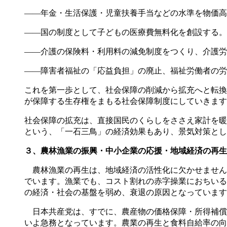
――年金・生活保護・児童扶養手当などの水準を物価高
――国の制度として子どもの医療費無料化を創設する。
――介護の保険料・利用料の減免制度をつくり、介護労
――障害者福祉の「応益負担」の廃止、福祉労働者の労
これを第一歩として、社会保障の削減から拡充へと転換
が保障する生存権をまもる社会保障制度にしていきます
社会保障の拡充は、直接国民のくらしをささえ家計を暖
という、「一石三鳥」の経済効果もあり、景気対策とし
３、農林漁業の振興・中小企業の応援・地域経済の再生
農林漁業の再生は、地域経済の活性化に欠かせません。
でいます。漁業でも、コスト割れの赤字操業におちいる
の経済・社会の基盤を弱め、衰退の原因となっています
日本共産党は、すでに、農産物の価格保障・所得補償
いよ急務となっています。農業の再生と食料自給率の向