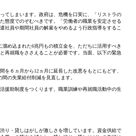
ってしまいます。政府は、危機を口実に、「リストラの
た態度でのぞむべきです。「労働者の職業を安定させる
遣社員や期間社員の解雇をやめるよう行政指導をするこ
に溜め込まれた6兆円もの積立金を、ただちに活用すべき
と再就職をささえることが必要です。当面、以下の緊急
を６ヵ月から12ヵ月に延長した改悪をもとにもどす、
この間の失業給付削減を見直します。
活援助制度をつくります。職業訓練や再就職活動中の生
渋り・貸しはがしが激しさを増しています。資金供給で