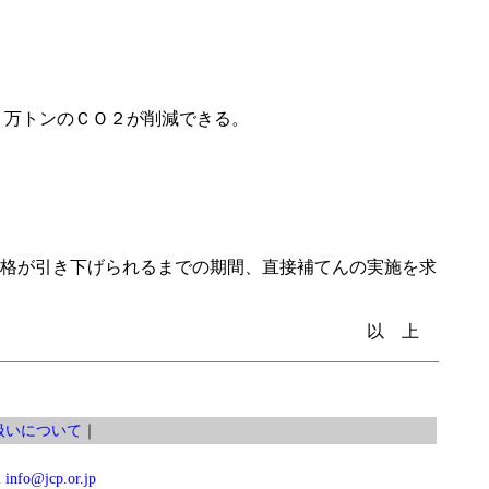
２万トンのＣＯ２が削減できる。
格が引き下げられるまでの期間、直接補てんの実施を求
以 上
扱いについて
｜
l
info@jcp.or.jp