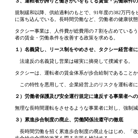
３、運転者が誇りと働きがいをもてる賃金・
労働条件の
規制緩和以降、供給過剰のもとで、91年度の382万円
に落ち込んでいる。長時間労働など、労働者の健康状態
タクシー事業は、人件費が総費用の７割を占めているう
者の賃金・労働条件を改善する政策を求める。
１）名義貸し、リース制をやめさせ、タクシー経営者に
法違反の名義貸し営業は確実に摘発して撲滅する。
タクシーは、運転者の賃金体系が歩合給制であることか
この特性を悪用して、企業経営上のリスクを運転者に
２）
労働者保護及び安全運行規定に違反する事業者への
無理な長時間運転をさせるような事業者に対し、強制減
３）累進歩合制度の廃止、労働関係法遵守の徹底
長時間労働を招く累進歩合制度の廃止をはじめ、「改