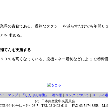
業界の責務である。過剰なタクシー を減らすだけでも年間６
とを 求める。
補てんを実施する
５０％も高くなっている。投機マネー規制などによって燃料価
サイトマップ
｜
「しんぶん赤旗」
｜
著作権
｜
リンクについて
｜
メールの
（c）日本共産党中央委員会
京都渋谷区千駄ヶ谷4-26-7 TEL 03-3403-6111 FAX 03-5474-8358 Mai