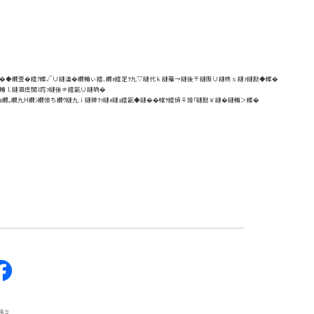
�縺�◆繝壹�繧ｸ縲√∪縺溘�繝輔ぃ繧､繝ｫ繧定ｦ九▽縺代ｋ縺薙→縺後〒縺阪∪縺帙ｓ縺ｧ縺励◆縲�
縺輔ｌ縺溷庄閭ｽ諤ｧ縺後≠繧翫∪縺吶�
ｮ繝｡繝九Η繝ｼ繝懊ち繝ｳ縺九ｉ縺碑ｦｧ縺ｫ縺ｪ繧翫◆縺��螳ｹ繧偵♀謗｢縺励￥縺�縺輔＞縲�
縺ｦ