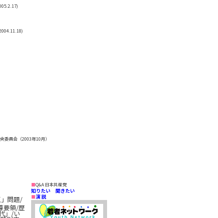
.2.17)
.11.18)
央委員会（2003年10月）
■
Q&A 日本共産党
知りたい 聞きたい
演 説
■
」問題/
導要領/歴
代」/い
/特別支