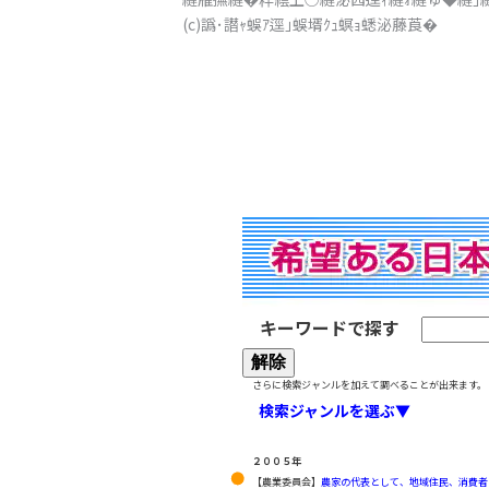
(c)譌･譛ｬ蜈ｱ逕｣蜈壻ｸｭ螟ｮ蟋泌藤莨�
キーワードで探す
さらに検索ジャンルを加えて調べることが出来ます。
検索ジャンルを選ぶ▼
２００５年
【農業委員会】
農家の代表として、地域住民、消費者