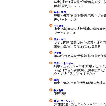
年金/社会保障全般/介護保険/医療・
保/障害者/ホームレス
労働・雇用
雇用・失業/労働時間/青年雇用/男女
差/パート・派遣
中小企業
中小企業/大規模店規制/中小建設業者
フランチャイズ
農業・食料
ＢＳＥ問題/農業委員会/
農業・食料/
業基本法/ＷＴＯ/食品安全/農業者
消費者
消費税/食品安全/金融被害/消費者保
環境・エネルギー
環境・エネルギー全般/環境アセスメ
ト/公共事業/地球温暖化/原発問題/ご
み・リサイクル/ダイオキシン
金融
信金・信組/不良債権処理/消費者被害
税・財政
予算税制
住宅・マンション
(特集)快適・安心のマンションライフ