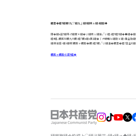
繝壹�繧ｸ縺瑚ｦ九▽縺九ｊ縺ｾ縺帙ｓ縺ｧ縺励◆
隱�縺ｫ逕ｳ縺苓ｨｳ縺斐＊縺�∪縺帙ｓ縺後√い繧ｯ繧ｻ繧ｹ縺�◆縺
繧ｵ繧､繝医Μ繝九Η繝ｼ繧｢繝ｫ縺ｫ莨ｴ縺�∫ｧｻ蜍輔ｂ縺励￥縺ｯ蜑企勁
縺頑焔謨ｰ縺ｧ縺吶′繝医ャ繝励�繝ｼ繧ｸ縲√∪縺溘�繝壹�繧ｸ荳企Κ縺
繝医ャ繝励∈謌ｻ繧�
縺雁撫縺�粋繧上○
縺泌茜逕ｨ縺ｫ縺ゅ◆縺｣