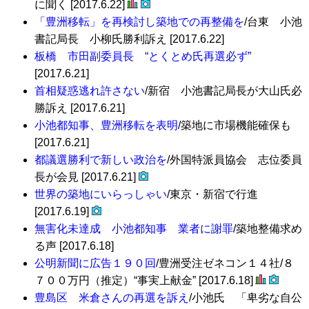
に聞く [2017.6.22]
「豊洲移転」を再検討し築地での再整備を
/台東 小池
書記局長 小柳氏勝利訴え [2017.6.22]
板橋 市田副委員長 “とくとめ氏再選必ず”
[2017.6.21]
首相疑惑逃れ許さない
/新宿 小池書記局長が大山氏必
勝訴え [2017.6.21]
小池都知事、豊洲移転を表明
/築地に市場機能確保も
[2017.6.21]
都議選勝利で新しい政治を
/外国特派員協会 志位委員
長が会見 [2017.6.21]
世界の築地にいらっしゃい
/東京・新宿で行進
[2017.6.19]
無害化未達成 小池都知事 業者に謝罪
/築地整備求め
る声 [2017.6.18]
公明新聞に広告１９０回
/豊洲受注ゼネコン１４社/８
７００万円（推定）“事実上献金” [2017.6.18]
豊島区 米倉さんの再選を訴え
/小池氏 「卑劣な自公