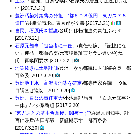
主張
/「豊洲」百条委喚問/石原氏の居直りは通用しな
い [2017.3.21]
豊洲汚染対策費の分担 “都５０８億円 東ガス７８
億円”
/共産党請求に東京都が文書 [2017.3.21]
自民、石原氏を援護
/公明は移転推進の責任ふれず
[2017.3.21]
石原元知事「担当者に一任」
/責任転嫁、「記憶にな
い」連発 都百条委/元市場長証言と食い違い/そね
氏 再喚問要求 [2017.3.21]
汚染抜きに土地評価
/豊洲 かち都議に財価審会長 都
百条委 [2017.3.20]
豊洲地下水 高濃度汚染を確定
/都専門家会議 “９回
目調査は適切” [2017.3.20]
豊洲、自公の責任重大
/小池書記局長 「石原元知事と
一体」/フジ系番組 [2017.3.20]
“東ガスとの基本合意後、関与せず”
/浜渦元副知事、証
言に矛盾/吉田都議 新証拠示す 都百条委
[2017.3.20]