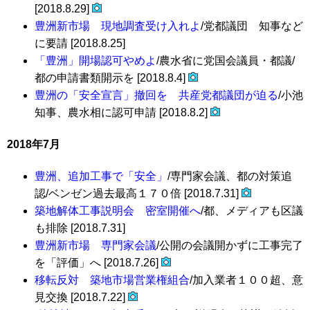
[2018.8.29]
豊洲新市場 現地調査受け入れよ
/党都議団 知事など
に要請 [2018.8.25]
「豊洲」開場認可やめよ
/農水省に党国会議員・都議/
都の申請書類開示を [2018.8.4]
豊洲の「安全宣言」撤回を 共産党都議団が迫る
/小池
知事、農水相に認可申請 [2018.8.2]
2018年7月
豊洲、追加工事で「安全」
/専門家会議、都の対策追
認/ベンゼン過去最高１７０倍 [2018.7.31]
築地解体工事説明会 密室開催へ
/都、メディアも区議
も排除 [2018.7.31]
豊洲新市場 専門家会議
/公開の会議開かずに工事完了
を「評価」へ [2018.7.26]
移転反対 築地市場営業権組合
/加入業者１００超、意
見交換 [2018.7.22]