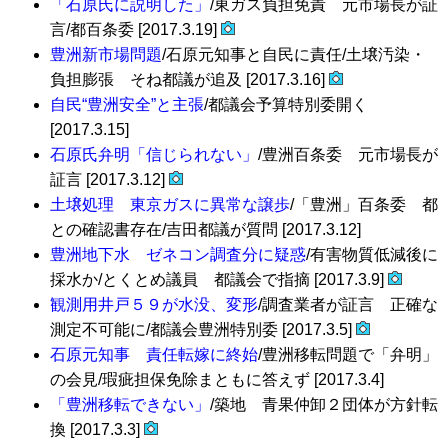
「石原氏に説明した」
/東ガス負担免責 元市場長が証
言/都百条委 [2017.3.19]
豊洲新市場問題
/石原元知事と自民に責任/土壌汚染・
負担膨張 そね都議が追及 [2017.3.16]
自民“豊洲安全”と主張
/都議会予算特別委開く
[2017.3.15]
石原氏弁明「信じられない」
/豊洲百条委 元市場長が
証言 [2017.3.12]
土壌処理 東京ガスに異常な譲歩
/「豊洲」百条委 都
との確認書存在/吉田都議が質問 [2017.3.12]
豊洲地下水 ゼネコン調査分に疑惑
/有害物質低減後に
採水か/とくとめ議員 都議会で指摘 [2017.3.9]
観測用井戸５９が水没、変形
/調査業者が証言 正確な
測定不可能に/都議会豊洲特別委 [2017.3.5]
石原元知事 責任転嫁に終始
/豊洲移転問題で「弁明」
の会見/瑕疵担保免除まともに答えず [2017.3.4]
「豊洲移転できない」
/築地 青果仲卸２団体が方針転
換 [2017.3.3]