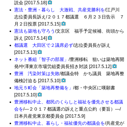
説会 [2017.5.18]
憲法・豊洲・暮らし 大激戦、共産党勝利を
/江戸川
志位委員長訴え/２０１７都議選 ６月２３日告示 ７
月２日投票 [2017.5.15]
憲法も築地も守ろう
/文京区 福手予定候補、街頭から
訴え [2017.5.14]
都議選 大田区で２議席必ず
/志位委員長が訴え
[2017.5.13]
ネット番組「智子の部屋」
/豊洲移転 狙いは築地再開
発/中澤東京市場労組委員長招き対談 [2017.5.12]
豊洲 汚染対策は失敗
/都議会特 かち議員 築地再整
備検討迫る [2017.5.10]
地元５町会「築地再整備を」
/都・中央区に嘆願書
[2017.5.10]
豊洲移転中止、都民のくらしと福祉を優先させる都議
会を
/―２０１７都議選の訴えと重点公約（要旨）―/
日本共産党東京都委員会 [2017.5.9]
豊洲移転中止、暮らし・福祉優先の都議会を
/共産党が