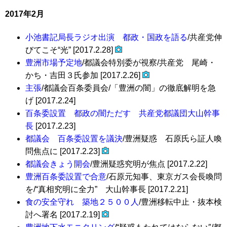
2017年2月
小池書記局長ラジオ出演 都政・国政を語る
/共産党伸
びてこそ“光” [2017.2.28]
豊洲市場予定地
/都議会特別委が視察/共産党 尾崎・
かち・吉田３氏参加 [2017.2.26]
主張
/都議会百条委員会/「豊洲の闇」の徹底解明を急
げ [2017.2.24]
百条委設置 都政の闇ただす 共産党都議団大山幹事
長
[2017.2.23]
都議会 百条委設置を議決
/豊洲疑惑 石原氏ら証人喚
問焦点に [2017.2.23]
都議会きょう開会
/豊洲疑惑究明が焦点 [2017.2.22]
豊洲百条委設置で合意
/石原元知事、東京ガス会長喚問
を/“真相究明に全力” 大山幹事長 [2017.2.21]
食の安全守れ 築地２５００人
/豊洲移転中止・抜本検
討へ署名 [2017.2.19]