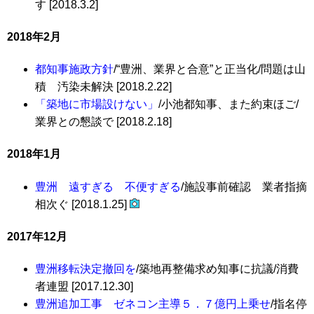
す [2018.3.2]
2018年2月
都知事施政方針
/“豊洲、業界と合意”と正当化/問題は山
積 汚染未解決 [2018.2.22]
「築地に市場設けない」
/小池都知事、また約束ほご/
業界との懇談で [2018.2.18]
2018年1月
豊洲 遠すぎる 不便すぎる
/施設事前確認 業者指摘
相次ぐ [2018.1.25]
2017年12月
豊洲移転決定撤回を
/築地再整備求め知事に抗議/消費
者連盟 [2017.12.30]
豊洲追加工事 ゼネコン主導５．７億円上乗せ
/指名停