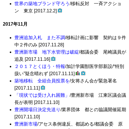
世界の築地ブランド守ろう
/移転反対 一斉アクショ
ン 東京 [2017.12.2]
2017年11月
豊洲追加入札 また不調
/移転計画に影響 契約は９件
中２件のみ [2017.11.28]
豊洲新市場 地下水管理は破綻
/都議会委 尾崎議員が
追及 [2017.11.16]
２０１７とくほう・特報
/加計学園獣医学部新設/“特別
扱い”疑念晴れず [2017.11.11]
築地移転 全組合員投票を
/女将さん会が緊急署名
[2017.11.11]
「現状では受け入れ困難」
/豊洲新市場 江東区議会議
長が表明 [2017.11.10]
豊洲開場日決定先送り
/業界団体 都との協議開催延期
[2017.11.10]
豊洲新市場
/アセス条例違反、都認める/都議会委 原