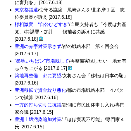
に審判を」 [2017.6.18]
東京都議選
/命守る議席 尾崎さんを/北多摩１区 志
位委員長が訴え [2017.6.18]
様相激変 “自公ひどすぎ”
/自民支持者も「今度は共産
党」/共謀罪・加計… 候補者の訴えに共感
[2017.6.18]
豊洲の赤字対策示さず
/都の戦略本部 第４回会合
[2017.6.17]
“築地いちばン”市場残して
/再整備実現したい 地元有
志立ち上がる [2017.6.17]
築地再整備 都に要望
/女将さん会「移転は日本の恥」
[2017.6.16]
豊洲移転で資金繰り悪化
/都の市場戦略本部 ４パター
ンで試算 [2017.6.16]
一方的打ち切りに抗議
/都側に市民団体申し入れ/専門
家会議 [2017.6.15]
豊洲土壌汚染追加対策
/「ほぼ実現不可能」/専門家４
氏 [2017.6.15]