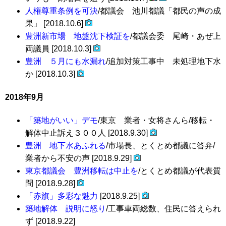
人権尊重条例を可決
/都議会 池川都議「都民の声の成
果」 [2018.10.6]
豊洲新市場 地盤沈下検証を
/都議会委 尾崎・あぜ上
両議員 [2018.10.3]
豊洲 ５月にも水漏れ
/追加対策工事中 未処理地下水
か [2018.10.3]
2018年9月
「築地がいい」デモ
/東京 業者・女将さんら/移転・
解体中止訴え３００人 [2018.9.30]
豊洲 地下水あふれる
/市場長、とくとめ都議に答弁/
業者から不安の声 [2018.9.29]
東京都議会 豊洲移転は中止を
/とくとめ都議が代表質
問 [2018.9.28]
「赤旗」多彩な魅力
[2018.9.25]
築地解体 説明に怒り
/工事車両総数、住民に答えられ
ず [2018.9.22]