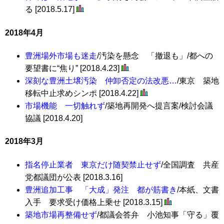
る [2018.5.17]
2018年4月
豊洲場外市場も迷走
/汚染を懸念 「撤退も」/都への
要望書に“焦り” [2018.4.23]
深刻な豊洲土壌汚染 仲卸否定の法改悪…
/東京 築地
移転中止求めシンポ [2018.4.22]
市場機能 一切触れず
/築地再開発へ提言案/検討会議
協議 [2018.4.20]
2018年3月
指名停止業者 東京だけ随契禁止せず
/全国調査 共産
党都議団が公表 [2018.3.16]
豊洲追加工事 「大成」発注 都が筋書き
/本紙、文書
入手 要求受け価格上乗せ [2018.3.15]
築地市場再整備せず
/都議会答弁 小池知事「守る」覆