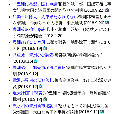
「豊洲に亀裂」隠し申請
/把握昨秋 都、国認可後に事
実説明/党国会議員団の聞き取りで判明 [2018.9.22]
汚染土壌除去 約束果たされてない
/豊洲移転差し止め
を/築地 仲卸ら５６人提訴 東京地裁 [2018.9.20]
豊洲移転強行を表明
/小池知事 汚染・ひび割れにふれ
ず/都議会が開会 [2018.9.20]
豊洲ひび１１カ所に
/都が報告 地盤沈下で新たに１０
カ所 [2018.9.19]
共産党 豊洲ひび調査
/党都議“地層の影響検証を”
[2018.9.15]
豊洲認可 卸売市場法に違反
/築地市場営業権組合が声
明 [2018.9.12]
電通が異例の低額落札
/集客企画業務 あぜ上都議が追
及 [2018.9.12]
過大計画“非現実的”
/豊洲市場取扱量予測 尾崎都議が
批判 [2018.9.12]
農水相の豊洲新市場認可
/怒りをもって断固抗議/共産
党都議団 大山とも子幹事長が談話 [2018.9.11]