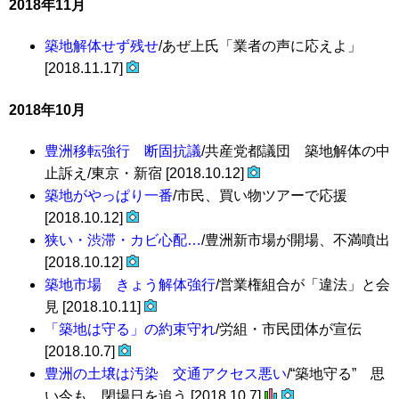
2018年11月
築地解体せず残せ
/あぜ上氏「業者の声に応えよ」
[2018.11.17]
2018年10月
豊洲移転強行 断固抗議
/共産党都議団 築地解体の中
止訴え/東京・新宿 [2018.10.12]
築地がやっぱり一番
/市民、買い物ツアーで応援
[2018.10.12]
狭い・渋滞・カビ心配…
/豊洲新市場が開場、不満噴出
[2018.10.12]
築地市場 きょう解体強行
/営業権組合が「違法」と会
見 [2018.10.11]
「築地は守る」の約束守れ
/労組・市民団体が宣伝
[2018.10.7]
豊洲の土壌は汚染 交通アクセス悪い
/“築地守る” 思
い今も 閉場日を追う [2018.10.7]