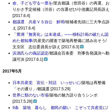
命、子ども守る一票を
/里吉都議（世田谷）の再選、お
りかさ予定候補（渋谷）の当選ぜひ/小池書記局長訴え
[2017.6.4]
都議選 共産ＶＳ自公 鮮明
/候補者先頭に三大争点訴
え [2017.6.4]
「豊洲『無害化』は未達成」――移転計画の破たん認
めた都知事
/共産党の躍進で築地再整備に踏み出そう/
文京区 志位委員長が訴え [2017.6.3]
浜渦氏らの偽証認定
/都議会百条委 刑事告発議決へ動
議可決 [2017.6.1]
2017年5月
日本共産党 宣伝・対話 いっせいに
/築地は再整備
「その通り」/都議選 [2017.5.29]
世界に類のない市場
/築地の魅力語り合うシンポ
[2017.5.28]
9条 築地 暮らし 都民の願い こぞって共産党に
/