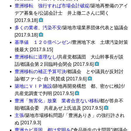
豊洲移転 強行すれば市場会計破綻
/築地再整備のアイ
デア募集を/公認会計士 井上徹二さんに聞く
[2017.9.18]
多くの業者、汚染不安
/築地市場業界団体代表と協議会
[2017.9.18]
基準値 １２０倍ベンゼン
/豊洲地下水 土壌汚染対策
後最大 [2017.9.15]
豊洲移転に道理なし
/共産党都議団 大山幹事長が談
話/都議会第２回臨時会閉会 [2017.9.6]
豊洲移転の補正予算可決
/都議会 とや議員が反対討
論/都ファ･公･自･民賛成 [2017.9.6]
築地にＶＩＰ施設
/跡地再開発構想 都、密かに検討/
共産党調査で判明 [2017.9.5]
豊洲「無害化」放棄 業者合意ない移転
/都が答弁不
能/都議会委 共産あぜ上氏追及 [2017.9.5]
主張
/築地市場移転問題/「豊洲ありき」の強行許され
ぬ [2017.9.3]
豊洲カビ原因 都は究明を
/“食品衛生の大問題”/都議会