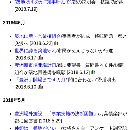
“築地壊すのか”“知事呼んで”
/都の説明会 抗議で紛糾
[2018.7.19]
2018年6月
築地に新・営業権組合
/事業者が結成 移転問題、都と
交渉へ [2018.6.22]
世界に誇る築地守れ
/市民がええじゃないか行進
[2018.6.17]
豊洲新市場開場計画
/都に要望書・質問書４６件/鮨商
組合が築地再整備を嘆願 [2018.6.12]
「豊洲」開場まで４カ月
/“間に合わない”矛盾噴出
[2018.6.10]
2018年5月
豊洲場外施設 「事業実施の決断困難」
/万葉倶楽部が
都に回答書 [2018.5.29]
仲卸は「築地がいい」
/女将さん会 アンケート調査語