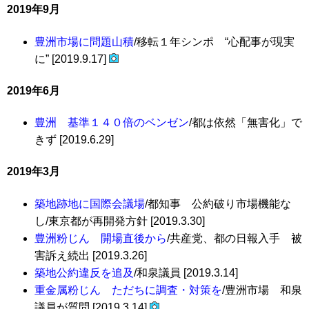
2019年9月
豊洲市場に問題山積
/移転１年シンポ “心配事が現実
に” [2019.9.17]
2019年6月
豊洲 基準１４０倍のベンゼン
/都は依然「無害化」で
きず [2019.6.29]
2019年3月
築地跡地に国際会議場
/都知事 公約破り市場機能な
し/東京都が再開発方針 [2019.3.30]
豊洲粉じん 開場直後から
/共産党、都の日報入手 被
害訴え続出 [2019.3.26]
築地公約違反を追及
/和泉議員 [2019.3.14]
重金属粉じん ただちに調査・対策を
/豊洲市場 和泉
議員が質問 [2019.3.14]