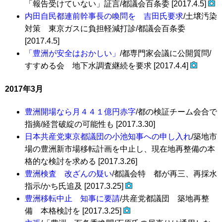
「報告受けていない」証言/都議会百条委 [2017.4.5]
内田自民都連前幹事長の喚問を 吉田氏要求
/土壌汚染
対策 東京ガスに負担軽減打診/都議会百条委
[2017.4.5]
「豊洲が安全はおかしい」
/都専門家会議に公開質問/
すすめる会 地下水調査継続を要求 [2017.4.4]
2017年3月
豊洲開場なら月４４１億円赤字
/都の検証チーム会合で
指摘/経営破綻の可能性も [2017.3.30]
日本共産党東京都議団の小池知事への申し入れ
/築地市
場の豊洲新市場移転計画を中止し、現在地再整備の本
格的な検討を求める [2017.3.26]
豊洲検査 改ざんの疑い
/都議会特 都が再三、再採水
指示/かち氏追及 [2017.3.25]
豊洲移転中止 知事に要請
/共産党都議団 築地再整
備 本格検討を [2017.3.25]