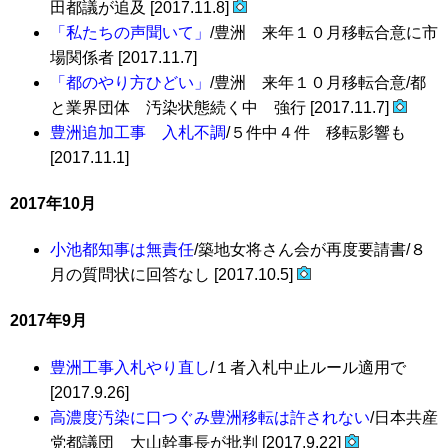
田都議が追及 [2017.11.8]
「私たちの声聞いて」
/豊洲 来年１０月移転合意に市
場関係者 [2017.11.7]
「都のやり方ひどい」
/豊洲 来年１０月移転合意/都
と業界団体 汚染状態続く中 強行 [2017.11.7]
豊洲追加工事 入札不調
/５件中４件 移転影響も
[2017.11.1]
2017年10月
小池都知事は無責任
/築地女将さん会が再度要請書/８
月の質問状に回答なし [2017.10.5]
2017年9月
豊洲工事入札やり直し
/１者入札中止ルール適用で
[2017.9.26]
高濃度汚染に口つぐみ豊洲移転は許されない
/日本共産
党都議団 大山幹事長が批判 [2017.9.22]