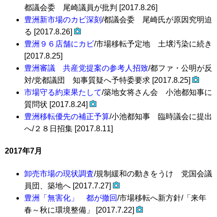
都議会委 尾崎議員が批判 [2017.8.26]
豊洲新市場のカビ深刻
/都議会委 尾崎氏が原因究明迫
る [2017.8.26]
豊洲９６店舗にカビ
/市場移転予定地 土壌汚染に続き
[2017.8.25]
豊洲審議 共産党提案の参考人招致
/都ファ・公明が反
対/党都議団 知事質疑へ予特委要求 [2017.8.25]
市場守る約束果たして
/築地女将さん会 小池都知事に
質問状 [2017.8.24]
豊洲移転優先の補正予算
/小池都知事 臨時議会に提出
へ/２８日招集 [2017.8.11]
2017年7月
卸売市場の現状調査
/規制緩和の動きをうけ 党国会議
員団、築地へ [2017.7.27]
豊洲「無害化」 都が撤回
/市場移転へ新方針/「来年
春～秋に環境整備」 [2017.7.22]