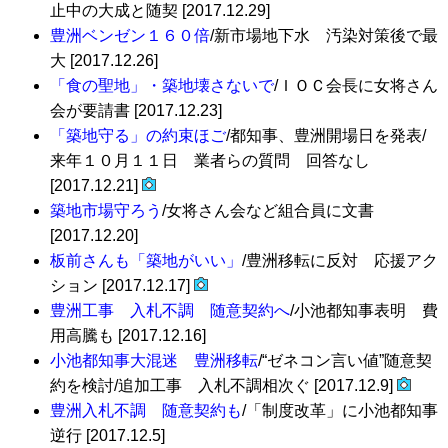
止中の大成と随契 [2017.12.29]
豊洲ベンゼン１６０倍
/新市場地下水 汚染対策後で最
大 [2017.12.26]
「食の聖地」・築地壊さないで
/ＩＯＣ会長に女将さん
会が要請書 [2017.12.23]
「築地守る」の約束ほご
/都知事、豊洲開場日を発表/
来年１０月１１日 業者らの質問 回答なし
[2017.12.21]
築地市場守ろう
/女将さん会など組合員に文書
[2017.12.20]
板前さんも「築地がいい」
/豊洲移転に反対 応援アク
ション [2017.12.17]
豊洲工事 入札不調 随意契約へ
/小池都知事表明 費
用高騰も [2017.12.16]
小池都知事大混迷 豊洲移転
/“ゼネコン言い値”随意契
約を検討/追加工事 入札不調相次ぐ [2017.12.9]
豊洲入札不調 随意契約も
/「制度改革」に小池都知事
逆行 [2017.12.5]