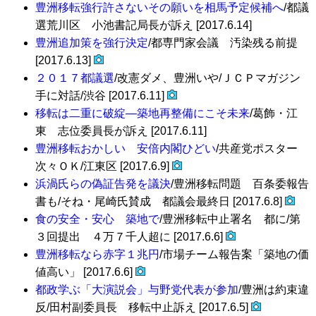
豊洲移転強行許さないその願いを相馬予定候補へ
/都議
選荒川区 小池書記局長が訴え [2017.6.14]
豊洲追加策を強行決定
/都専門家会議 汚染残る前提
[2017.6.13]
２０１７都議選
/改憲ダメ、豊洲いや/ＪＣＰマガジン
手に対話/渋谷 [2017.6.11]
移転は二重に破綻―築地再整備にこそ未来
/葛飾・江
東 志位委員長が訴え [2017.6.11]
豊洲移転おかしい 安倍内閣ひどい
/共産党ポスター
次々ＯＫ/江東区 [2017.6.9]
浜渦氏らの偽証告発を議決
/豊洲移転問題 百条委報告
書も/そね・尾崎氏賛成 都議会最終日 [2017.6.8]
食の安全・安心 築地で
/豊洲移転中止署名 都に/第
３回提出 ４万７千人超に [2017.6.6]
豊洲移転なら赤字１兆円
/市場チーム報告案「築地の価
値高い」 [2017.6.6]
都政学ぶ「大演説会」与野党代表が参加
/豊洲は約束違
反/田村副委員長 移転中止訴え [2017.6.5]