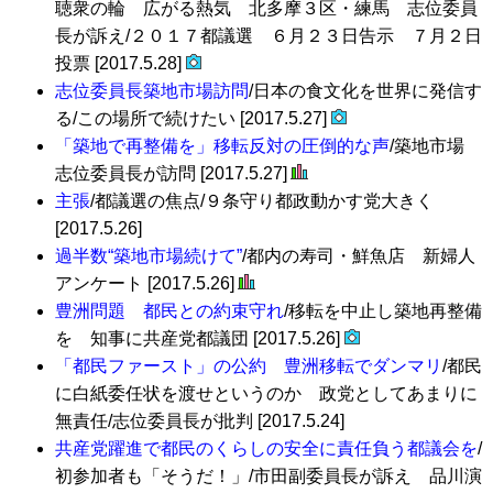
聴衆の輪 広がる熱気 北多摩３区・練馬 志位委員
長が訴え/２０１７都議選 ６月２３日告示 ７月２日
投票 [2017.5.28]
志位委員長築地市場訪問
/日本の食文化を世界に発信す
る/この場所で続けたい [2017.5.27]
「築地で再整備を」移転反対の圧倒的な声
/築地市場
志位委員長が訪問 [2017.5.27]
主張
/都議選の焦点/９条守り都政動かす党大きく
[2017.5.26]
過半数“築地市場続けて”
/都内の寿司・鮮魚店 新婦人
アンケート [2017.5.26]
豊洲問題 都民との約束守れ
/移転を中止し築地再整備
を 知事に共産党都議団 [2017.5.26]
「都民ファースト」の公約 豊洲移転でダンマリ
/都民
に白紙委任状を渡せというのか 政党としてあまりに
無責任/志位委員長が批判 [2017.5.24]
共産党躍進で都民のくらしの安全に責任負う都議会を
/
初参加者も「そうだ！」/市田副委員長が訴え 品川演