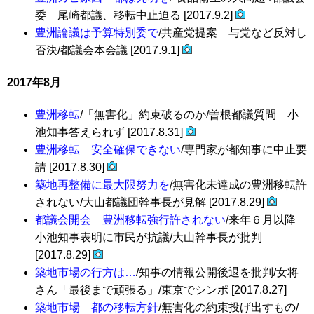
委 尾崎都議、移転中止迫る [2017.9.2]
豊洲論議は予算特別委で
/共産党提案 与党など反対し
否決/都議会本会議 [2017.9.1]
2017年8月
豊洲移転
/「無害化」約束破るのか/曽根都議質問 小
池知事答えられず [2017.8.31]
豊洲移転 安全確保できない
/専門家が都知事に中止要
請 [2017.8.30]
築地再整備に最大限努力を
/無害化未達成の豊洲移転許
されない/大山都議団幹事長が見解 [2017.8.29]
都議会開会 豊洲移転強行許されない
/来年６月以降
小池知事表明に市民が抗議/大山幹事長が批判
[2017.8.29]
築地市場の行方は…
/知事の情報公開後退を批判/女将
さん「最後まで頑張る」/東京でシンポ [2017.8.27]
築地市場 都の移転方針
/無害化の約束投げ出すもの/