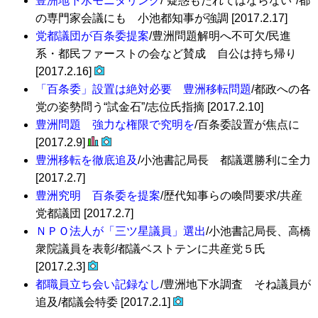
豊洲地下水モニタリング
/“疑惑もたれてはならない″/都
の専門家会議にも 小池都知事が強調 [2017.2.17]
党都議団が百条委提案
/豊洲問題解明へ不可欠/民進
系・都民ファーストの会など賛成 自公は持ち帰り
[2017.2.16]
「百条委」設置は絶対必要 豊洲移転問題
/都政への各
党の姿勢問う“試金石”/志位氏指摘 [2017.2.10]
豊洲問題 強力な権限で究明を
/百条委設置が焦点に
[2017.2.9]
豊洲移転を徹底追及
/小池書記局長 都議選勝利に全力
[2017.2.7]
豊洲究明 百条委を提案
/歴代知事らの喚問要求/共産
党都議団 [2017.2.7]
ＮＰＯ法人が「三ツ星議員」選出
/小池書記局長、高橋
衆院議員を表彰/都議ベストテンに共産党５氏
[2017.2.3]
都職員立ち会い記録なし
/豊洲地下水調査 そね議員が
追及/都議会特委 [2017.2.1]