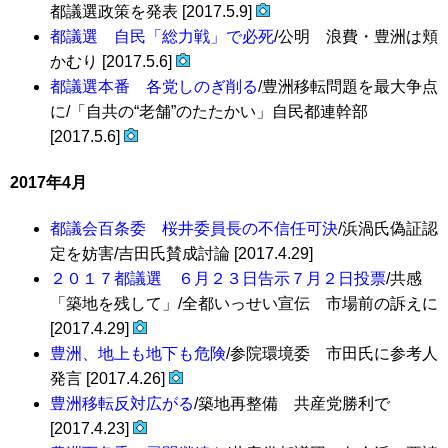
都議選政策を発表 [2017.5.9]
都議選 自民「総力戦」で必死
/公明 浪費・豊洲は頬
かむり [2017.5.6]
都議選本番 各党しのぎ削る
/豊洲移転問題を最大争点
に/「自共の“老舗”のたたかい」自民都連幹部
[2017.5.6]
2017年4月
都議会百条委 桜井委員長の不信任可決
/浜渦氏偽証認
定を妨害/吉田氏賛成討論 [2017.4.29]
２０１７都議選 ６月２３日告示７月２日投票
/共感
「築地を残して」/全都いっせい宣伝 市場前の訴えに
[2017.4.29]
豊洲、地上も地下も危険
/参院環境委 市田氏に参考人
発言 [2017.4.26]
豊洲移転反対広がる
/築地再整備 共産党勝利で
[2017.4.23]