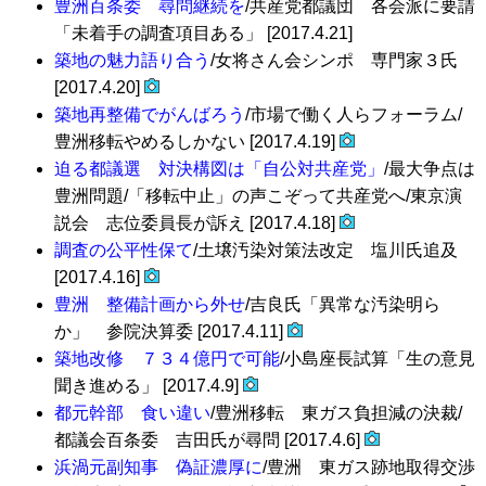
豊洲百条委 尋問継続を
/共産党都議団 各会派に要請
「未着手の調査項目ある」 [2017.4.21]
築地の魅力語り合う
/女将さん会シンポ 専門家３氏
[2017.4.20]
築地再整備でがんばろう
/市場で働く人らフォーラム/
豊洲移転やめるしかない [2017.4.19]
迫る都議選 対決構図は「自公対共産党」
/最大争点は
豊洲問題/「移転中止」の声こぞって共産党へ/東京演
説会 志位委員長が訴え [2017.4.18]
調査の公平性保て
/土壌汚染対策法改定 塩川氏追及
[2017.4.16]
豊洲 整備計画から外せ
/吉良氏「異常な汚染明ら
か」 参院決算委 [2017.4.11]
築地改修 ７３４億円で可能
/小島座長試算「生の意見
聞き進める」 [2017.4.9]
都元幹部 食い違い
/豊洲移転 東ガス負担減の決裁/
都議会百条委 吉田氏が尋問 [2017.4.6]
浜渦元副知事 偽証濃厚に
/豊洲 東ガス跡地取得交渉