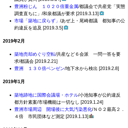
豊洲粉じん １０２０倍重金属
/都議会で共産党「実態
調査直ちに」/和泉都議が要求 [2019.3.13]
市場「築地に戻らず」
/あぜ上・尾崎都議 都知事の公
約違反を追及 [2019.3.5]
2019年2月
築地売却めぐり空転
/共産など６会派 一問一答を要
求/都議会 [2019.2.21]
豊洲 １３０倍ベンゼン
/地下水から検出 [2019.2.8]
2019年1月
築地跡地に国際会議場・ホテル
/小池知事が公約違反
都方針素案/市場機能は一切なし [2019.1.24]
豊洲市場周辺 開場後に大気汚染悪化
/ＮＯ２最高２．
４倍 市民団体など測定 [2019.1.13]