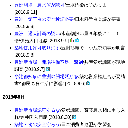
豊洲開場 農水省が認可
/土壌汚染はそのまま
[2018.9.11]
豊洲 第三者の安全検証必要
/日本科学者会議が要望
[2018.9.9]
豊洲 過大計画の疑い
/水産物扱い量６年後に１．６
倍/供給人口は減 [2018.9.9]
築地使用許可取り消す
/豊洲移転で 小池都知事が明言
[2018.9.8]
豊洲新市場 開場準備不足、深刻
/共産党都議団が現地
調査 [2018.9.7]
小池都知事に豊洲の開場延期を
/築地営業権組合が要請
書/“都民の食生活に影響” [2018.9.6]
2018年8月
豊洲新市場認可するな
/党都議団、斎藤農水相に申し入
れ/笠井氏ら同席 [2018.8.30]
築地・食の安全守ろう
/日本消費者連盟が学習会