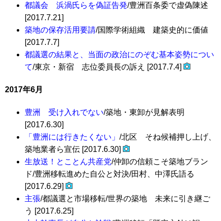
都議会 浜渦氏らを偽証告発
/豊洲百条委で虚偽陳述
[2017.7.21]
築地の保存活用要請
/国際学術組織 建築史的に価値
[2017.7.7]
都議選の結果と、当面の政治にのぞむ基本姿勢につい
て
/東京・新宿 志位委員長の訴え [2017.7.4]
2017年6月
豊洲 受け入れでない
/築地・東卸が見解表明
[2017.6.30]
「豊洲には行きたくない」
/北区 そね候補押し上げ、
築地業者ら宣伝 [2017.6.30]
生放送！とことん共産党
/仲卸の信頼こそ築地ブラン
ド/豊洲移転進めた自公と対決/田村、中澤氏語る
[2017.6.29]
主張
/都議選と市場移転/世界の築地 未来に引き継ご
う [2017.6.25]