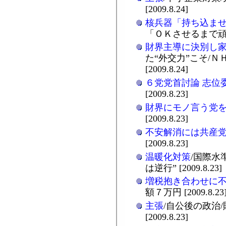
[2009.8.24]
核兵器「持ち込ま
「ＯＫさせるまで頑張る
財界主導に決別し
た“外交力”こそ/Ｎ
[2009.8.24]
６党党首討論 志位
[2009.8.23]
財界にモノ言う党
[2009.8.23]
不安解消には共産
[2009.8.23]
温暖化対策
/国際水
は逆行” [2009.8.23]
増税抱き合わせに
額７万円 [2009.8.23
主張
/自公後の政治
[2009.8.23]