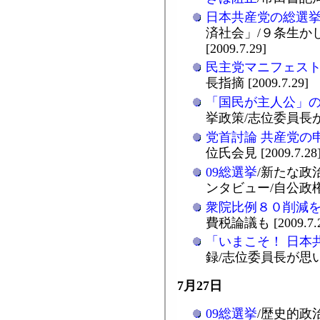
日本共産党の総選
済社会」/９条生か
[2009.7.29]
民主党マニフェス
長指摘 [2009.7.29]
「国民が主人公」
挙政策/志位委員長が会見 
党首討論 共産党の
位氏会見 [2009.7.28
09総選挙
/新たな政
ンタビュー/自公政権終わ
衆院比例８０削減
費税論議も [2009.7.2
「いまこそ！ 日本
録/志位委員長が思い語る 
7月27日
09総選挙
/歴史的政