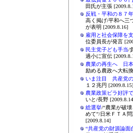
田氏が主張 [2009.8.1
反戦・平和の８７
高く掲げ/平和へ三
が表明 [2009.8.16]
雇用と社会保障を
位委員長が発言 [2009.
民主党子ども手当
過小に宣伝 [2009.8.1
農業の再生へ 日
励める農政へ大転換を [2
いま注目 共産党
１２兆円 [2009.8.15
農業政策ビラ好評
いと/長野 [2009.8.14
総選挙
/“農業が破壊
めて”/日米ＦＴＡ
[2009.8.14]
“共産党の財源論面