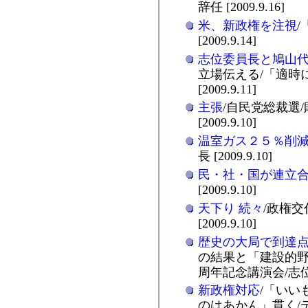
辞任 [2009.9.16]
米、新政権を注視
[2009.9.14]
志位委員長と鳩山
立場伝える/「適時
[2009.9.11]
主張
/自民党総裁選
[2009.9.10]
温室ガス２５％削
長 [2009.9.10]
民・社・国が連立
[2009.9.10]
天下り 続々
/政権
[2009.9.10]
歴史の大局で到達
の結果と「建設的野
周年記念講演会/志位委員
新政権対応
/「いい
のはあかん」貫く/