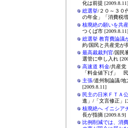
化は前提 [2009.8.11
総選挙
/２０～３０
の年金」「消費税増税」
核廃絶の願いを共
つくば市 [2009.8.11
総選挙 教育費論議
約/国民と共産党が長年運
最高裁裁判官
/国民
選管に申し入れ [2009.
高速道 料金
/共産
「料金値下げ」 民主「
主張
/道州制論議/
[2009.8.11]
民主の日米ＦＴＡ
進」/「文言修正」にすぎ
核廃絶へ イニシア
長が指摘 [2009.8.9]
比例削減では、消