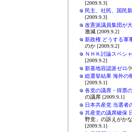
[2009.9.3]
民主、社民、国民
[2009.9.3]
改憲派議員集団が
激減 [2009.9.2]
新政権 どうする軍
のか [2009.9.2]
ＮＨＫ討論スペシ
[2009.9.2]
新基地容認派ゼロ
/
総選挙結果 海外の
[2009.9.1]
各党の議席・得票
の議席 [2009.9.1]
日本共産党 当選者
共産党の議席確保 
野党」の訴えがかな
[2009.9.1]