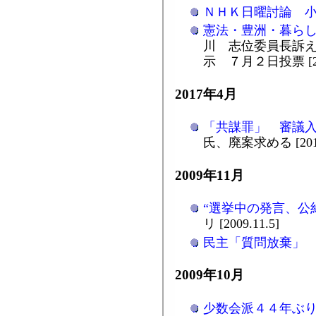
ＮＨＫ日曜討論 
憲法・豊洲・暮ら
川 志位委員長訴え
示 ７月２日投票 [201
2017年4月
「共謀罪」 審議
氏、廃案求める [2017
2009年11月
“選挙中の発言、公
リ [2009.11.5]
民主「質問放棄」
2009年10月
少数会派４４年ぶ