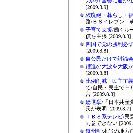
の声が国会に届か
[2009.8.9]
核廃絶・暮らし・
路/ＢＳイレブン 志位
子育て支援
/働くル
償を主張 [2009.8.8]
四国で党の勝利必
[2009.8.8]
自公民だけで討論
躍進の大波を大阪
[2009.8.8]
比例削減 民主主
て/自民・民主で９
言 [2009.8.8]
総選挙
/「日本共産
氏が表明 [2009.8.7]
ＴＢＳ系テレビ
/民
同意できない [2009.8
道州制
/本当の地方