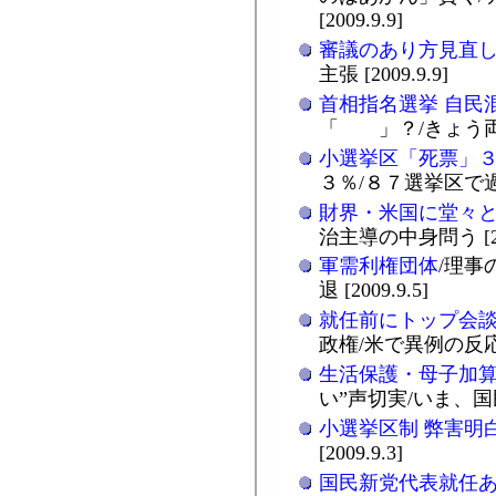
[2009.9.9]
審議のあり方見直
主張 [2009.9.9]
首相指名選挙 自民
「 」？/きょう両院議
小選挙区「死票」
３％/８７選挙区で過半数
財界・米国に堂々
治主導の中身問う [200
軍需利権団体
/理事
退 [2009.9.5]
就任前にトップ会
政権/米で異例の反応相次
生活保護・母子加
い”声切実/いま、国民運
小選挙区制 弊害明
[2009.9.3]
国民新党代表就任