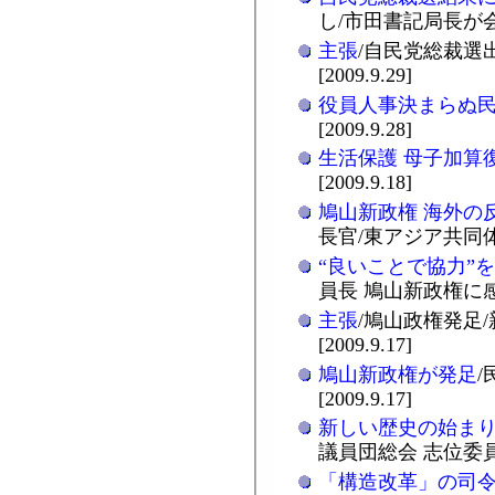
し/市田書記局長が会見 [
主張
/自民党総裁選
[2009.9.29]
役員人事決まらぬ
[2009.9.28]
生活保護 母子加算
[2009.9.18]
鳩山新政権 海外の
長官/東アジア共同体へ協
“良いことで協力”
員長 鳩山新政権に感想 [
主張
/鳩山政権発足
[2009.9.17]
鳩山新政権が発足
[2009.9.17]
新しい歴史の始ま
議員団総会 志位委員長が
「構造改革」の司