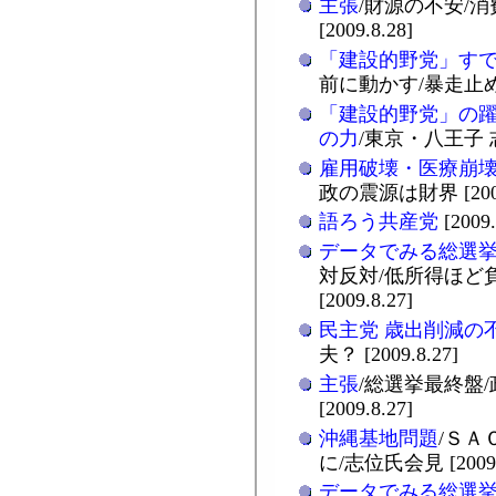
主張
/財源の不安/
[2009.8.28]
「建設的野党」す
前に動かす/暴走止める「
「建設的野党」の
の力
/東京・八王子 志
雇用破壊・医療崩
政の震源は財界 [2009.
語ろう共産党
[2009.
データでみる総選
対反対/低所得ほど
[2009.8.27]
民主党 歳出削減の
夫？ [2009.8.27]
主張
/総選挙最終盤
[2009.8.27]
沖縄基地問題
/ＳＡ
に/志位氏会見 [2009.
データでみる総選