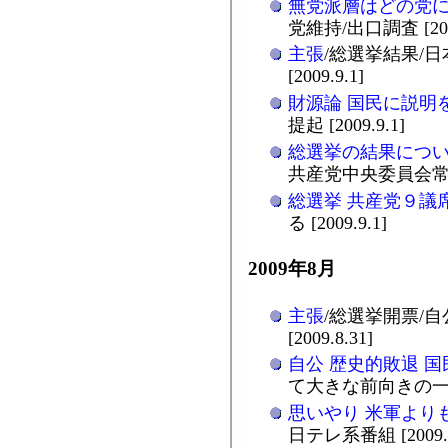
無党派層はどの党
党維持/出口調査 [2009
主張
/総選挙結果/
[2009.9.1]
財源論 国民に説明
提起 [2009.9.1]
総選挙の結果につ
共産党中央委員会常任幹部
総選挙 共産党９議
る [2009.9.1]
2009年8月
主張
/総選挙開票/
[2009.8.31]
自公 歴史的敗退 
て大きな前向きの一歩/
思いやり 米軍より
日テレ系番組 [2009.8