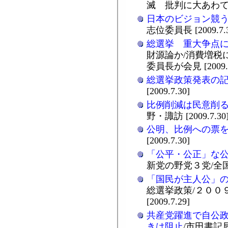
滅 批判に大あわて [20
日本のビジョン競
志位委員長 [2009.7.3
総選挙 重大争点
財源論か/消費増税
委員長が会見 [2009.7
総選挙政策発表の
[2009.7.30]
比例削減は民意削
野・諏訪 [2009.7.30
公明、比例への票
[2009.7.30]
「公平・公正」な
新党の野党３党/全国知事
「国民が主人公」
総選挙政策/２００
[2009.7.29]
共産党躍進で自公
きは阻止
/市田書記局長