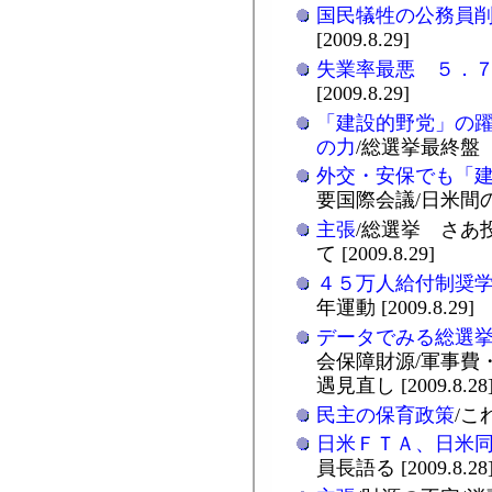
国民犠牲の公務員
[2009.8.29]
失業率最悪 ５．
[2009.8.29]
「建設的野党」の
の力
/総選挙最終盤 志
外交・安保でも「
要国際会議/日米間の懸
主張
/総選挙 さあ
て [2009.8.29]
４５万人給付制奨
年運動 [2009.8.29]
データでみる総選
会保障財源/軍事費
遇見直し [2009.8.28
民主の保育政策
/これ
日米ＦＴＡ、日米
員長語る [2009.8.28