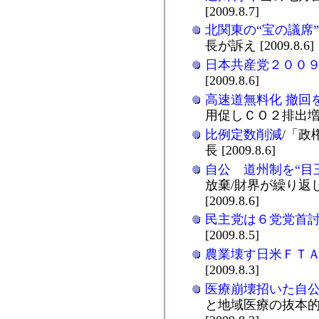
[2009.8.7]
北関東の“宝の議席
長が訴え [2009.8.6]
日本共産党２００
[2009.8.6]
高速道無料化 撤回
用促しＣＯ２排出増加 [
比例定数削減
/「政
長 [2009.8.6]
自公 道州制を“目
放棄/財界が繰り返
[2009.8.6]
民主党は６党党首
[2009.8.5]
農業壊す日米ＦＴ
[2009.8.3]
医療崩壊招いた自
と地域医療の抜本的