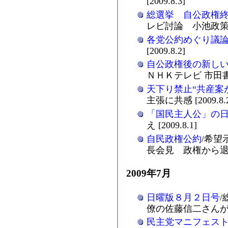
[2009.8.3]
総選挙 自公政権
レビ討論 小池政策委員
各党公約めぐり議
[2009.8.2]
自公政権後の新し
ＮＨＫテレビ 市田書記局
天下り禁止“共産案
主張に共感 [2009.8.
「国民主人公」の
え [2009.8.1]
自民政権公約
/希望
長会見 政権から退場を 
2009年7月
日曜版８月２日号
僚の佐藤信二さんが初登場
民主党マニフェス