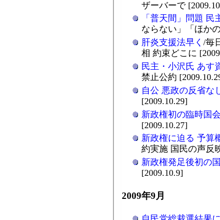
ザーバーで [2009.10.
「普天間」問題 民
ならない」「ほかの公約
肝炎支援法早く
/毎
相 約束どこに [2009.1
民主・小沢氏 あす
禁止公約 [2009.10.2
自公 悪政の反省な
[2009.10.29]
新政権初の臨時国
[2009.10.27]
新政権に迫る 予算
約実施 国民の声反映を/
新政権発足後初の
[2009.10.9]
2009年9月
自民党総裁選結果