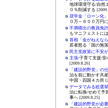
地球環境守る/自然
０％削減する [2009.8
奨学金「ローン化
０万～６００万円にも [2
不満噴出の教員免
もマニフェストには… [2
首相「金がねえな
若者怒る「国の無策で貧困
民主党政策に不安
主張
/子育て支援/
[2009.8.26]
「建設的野党」の
治を前に動かす共産
中国・四国４カ所 [200
データでみる総選
治に転換/せめて予
事へ [2009.8.25]
「建設的野党が必