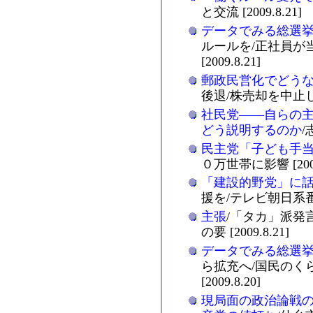
と交流 [2009.8.21]
データでみる総選
ルールを/正社員が
[2009.8.21]
郵政民営化でどう
後退/株売却を中止し、路
社民党――自らの
どう説明するのか
/
民主党「子ども手
０万世帯に影響 [2009.
「建設的野党」に
援を/テレビ朝日系番組 
主張
/「タカ」派発
の要 [2009.8.21]
データでみる総選
ら拡充へ/国民のく
[2009.8.20]
現局面の政治論戦