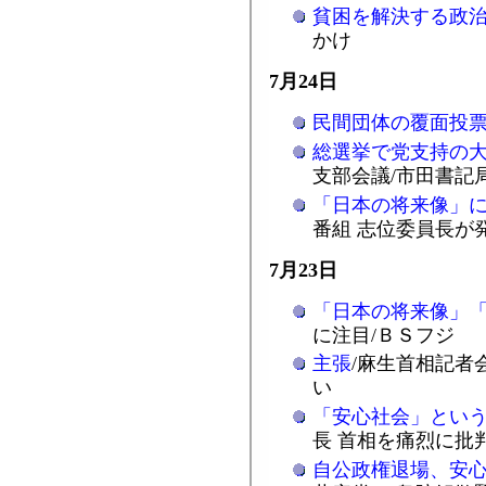
貧困を解決する政
かけ
7月24日
民間団体の覆面投
総選挙で党支持の
支部会議/市田書記
「日本の将来像」
番組 志位委員長が
7月23日
「日本の将来像」
に注目/ＢＳフジ
主張
/麻生首相記者
い
「安心社会」とい
長 首相を痛烈に批
自公政権退場、安