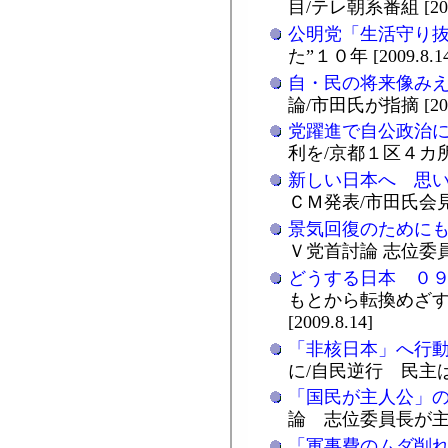
目/テレ朝系番組 [2009
公明党「生活守り
た”１０年 [2009.8.14
自・民の将来像み
論/市田氏が指摘 [2009
党躍進で自公政治
利を/京都１区４カ所で [
新しい日本へ 思
ＣＭ発表/市田氏会見 [2
景気回復のために
Ｖ党首討論 志位委員長が
どうする日本 ０
もとから転換めざす
[2009.8.14]
「非核日本」へ行
に/自民逆行 民主は二転
「国民が主人公」
論 志位委員長が主張/日
「軍事費のムダ削