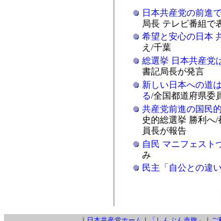
日本共産党の前進
局長 テレビ番組で
希望と安心の日本 
え/千葉
総選挙 日本共産党
書記局長が発言
新しい日本への道
る
/全国都道府県委
共産党前進の国民
史的総選挙 勝利へ
員長が報告
自民 マニフェスト
み
民主「自公との違
｜
日本共産党ホーム
｜
「しんぶん赤旗」
｜
ご