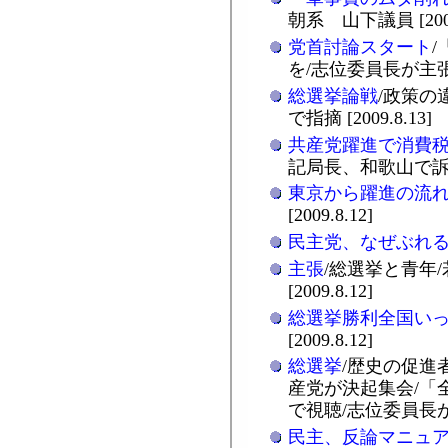
朝系 山下議員 [2009.
党首討論スタート
を/志位委員長が主張 [2
総選挙論戦
/政策の
で指摘 [2009.8.13]
共産党躍進で消費
記局長、和歌山で訴え [2
東京から躍進の流
[2009.8.12]
民主党、なぜぶれ
主張
/総選挙と青年
[2009.8.12]
総選挙勝利全国い
[2009.8.12]
総選挙
/歴史の促進
産党が決起集会/「
で視聴/志位委員長が報告 
民主、反論マニュ