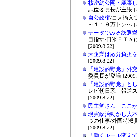
核密約公開・廃棄
志位委員長が主張 [200
自公政権
/コメ輸入
～１１９万トンへ [200
データでみる総選
目指す/日米ＦＴＡ
[2009.8.22]
大企業は応分負担
[2009.8.22]
「建設的野党」外
委員長が登場 [2009.8
「建設的野党」と
レビ朝日系「報道
[2009.8.22]
民主党さん ここ
現実政治動かし大
つの仕事/外国特派
[2009.8.22]
「働くルール変え