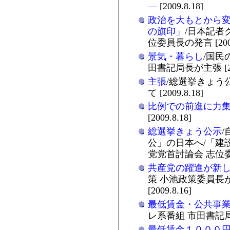
―
[2009.8.18]
政治を大もとから変
の旗印」
/日本記者
位委員長の発言 [2009.
景気・暮らし
/国民
田書記局長が主張 [200
主張
/総選挙きょう
て [2009.8.18]
比例での前進に力
[2009.8.18]
総選挙きょう公示
公」の日本へ/「建
党党首討論会 志位委員長
共産党の躍進が新
策 小池政策委員長
[2009.8.16]
最低賃金・公共事
レ系番組 市田書記局長が
最低賃金１０００