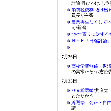
討論 呼びかけ/志
消費税依存 抜け出
員長が主張
農業再生なくして
え/新潟
“お年寄りに対する
ＮＨＫ「日曜討論
7月26日
高校学費無償・返
の異常正そう/志位
7月25日
０９総選挙
/共産党
とたたかう
総選挙 公正・自
請