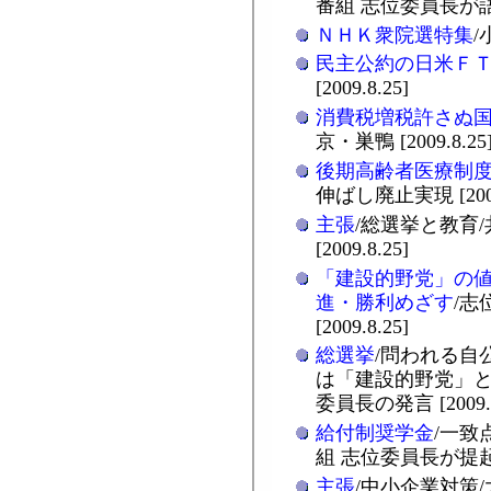
番組 志位委員長が語る [
ＮＨＫ衆院選特集
/
民主公約の日米Ｆ
[2009.8.25]
消費税増税許さぬ
京・巣鴨 [2009.8.25
後期高齢者医療制
伸ばし廃止実現 [2009.
主張
/総選挙と教育
[2009.8.25]
「建設的野党」の
進・勝利めざす
/志
[2009.8.25]
総選挙
/問われる自
は「建設的野党」と
委員長の発言 [2009.8
給付制奨学金
/一致
組 志位委員長が提起 [2
主張
/中小企業対策