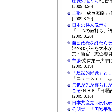
産党の値打ち
/仙台
[2009.8.20]
主張
/「成長戦略」
[2009.8.20]
日本の将来像示す
「二つの値打ち」語
[2009.8.20]
自公政権を終わら
治のゆがみを大本か
京・新宿 志位委員長の第
主張
/党首第一声/
[2009.8.19]
「建設的野党」と
「ニュース７」 志位委
景気が先か暮らし
こそ
/ＮＨＫ「日曜
[2009.8.18]
日本共産党比例代
公明党 「国際平