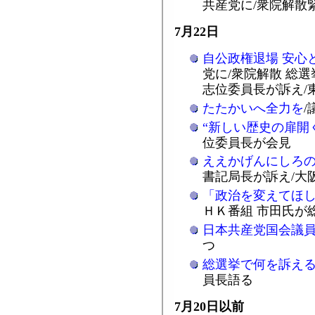
共産党に/衆院解散
7月22日
自公政権退場 安心
党に/衆院解散 総
志位委員長が訴え/
たたかいへ全力を
“新しい歴史の扉開
位委員長が会見
ええかげんにしろ
書記局長が訴え/大
「政治を変えてほ
ＨＫ番組 市田氏が
日本共産党国会議
つ
総選挙で何を訴え
員長語る
7月20日以前