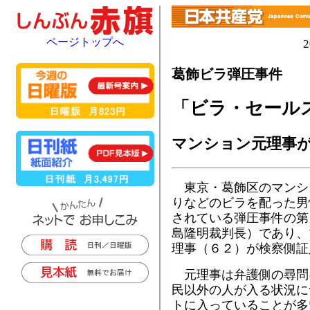
ページトップへ
葛飾ビラ弾圧事件
「ビラ・セール
マンション元理事
東京・葛飾区のマンシ
りなどのビラを配った男
されている弾圧事件の第
島隆明裁判長）であり、
理事（６２）が検察側証
元理事は弁護側の尋問
民以外の人が入る状況に
トに入っていることが多