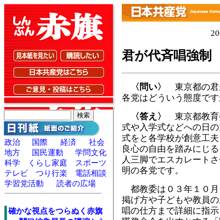
2
君が代斉唱強制
〈問い〉
東京都の君
各党はどういう態度です
〈答え〉
東京都教育
式や入学式などへの日の
式をと各学校が創意工夫
政治
国際
経済
社会
良心の自由を踏みにじる
地方
国民運動
学問文化
人三脚でエスカレートさ
科学
くらし家庭
スポーツ
明の各党です。
テレビ
つり行楽
電話相談
学習党活動
読者の広場
都教委は０３年１０月
掲げ方や子どもや教員の
唱の仕方まで詳細に指示
確かな視点をつらぬく赤旗