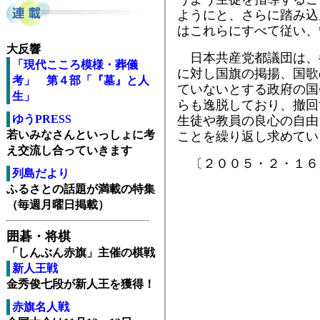
ようにと、さらに踏み込
はこれらにすべて従い、
大反響
日本共産党都議団は、
「現代こころ模様・葬儀
に対し国旗の掲揚、国歌
考」 第４部「『墓』と人
ていないとする政府の国
生」
らも逸脱しており、撤回
ゆうPRESS
生徒や教員の良心の自由
若いみなさんといっしょに考
ことを繰り返し求めてい
え交流し合っていきます
〔２００５・２・１６
列島だより
ふるさとの話題が満載の特集
（毎週月曜日掲載）
囲碁・将棋
「しんぶん赤旗」主催の棋戦
新人王戦
金秀俊七段が新人王を獲得！
赤旗名人戦