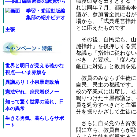
職務命令を出すとする「
──関口編集局長の講演から
れは同年７月、都議会本
学習・党活動版編
議が、参加者全員に君が
集部の紹介ビデオ
場から、「式典運営指針
とに応えたものです。
主張
その後、自民党も、山
施指針」を後押しする質
都議も「指針に従わない
べき」と要求。「従わな
世界と明日が見える確かな
厳正に対処」と教員を処
視点──いま赤旗を
教員のみならず生徒に
異議あり！小泉暴走政治
自民、民主の都議です。
校の卒業式に出席し、君
憲法守れ、庶民増税ノー
鳴りつけた土屋都議は、
知って驚く世界の流れ、日
員を処分すべきだと主張
本の異常
分を振りかざして生徒に
生きる勇気、暮らしをサポ
さらに自民党の古賀俊
ート
問に立ち、教員自らが歌
うよう生徒を指導するこ