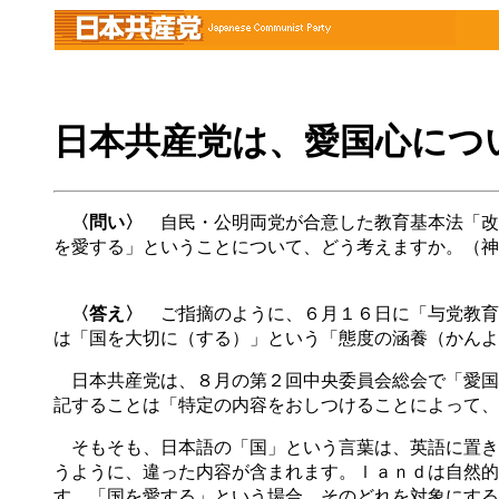
日本共産党は、愛国心につ
〈問い〉
自民・公明両党が合意した教育基本法「改
を愛する」ということについて、どう考えますか。（神
〈答え〉
ご指摘のように、６月１６日に「与党教育
は「国を大切に（する）」という「態度の涵養（かんよ
日本共産党は、８月の第２回中央委員会総会で「愛国
記することは「特定の内容をおしつけることによって、
そもそも、日本語の「国」という言葉は、英語に置き
うように、違った内容が含まれます。ｌａｎｄは自然的
す。「国を愛する」という場合、そのどれを対象にする