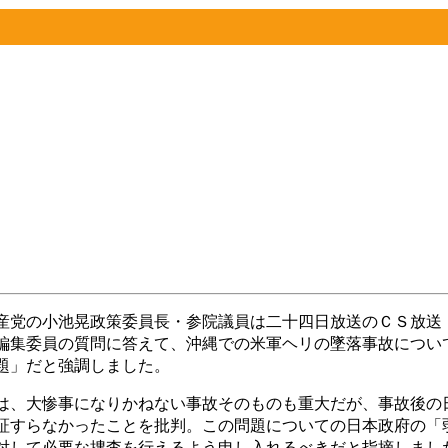
党の小池晃政策委員長・参院議員は二十四日放送のＣＳ放送
編集委員の質問に答えて、沖縄での米軍ヘリの墜落事故につい
題」だと強調しました。
、大惨事になりかねない事故そのものも重大だが、事故後の
証すらなかったことを批判。この問題についての日本政府の「
対して必要な捜査を行えるよう申し入れるべきだと指摘しまし