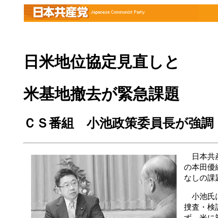
日米地位協定見直しと
米基地撤去が緊急課題
ＣＳ番組 小池政策委員長が強調
日本共産
の本田優
なしの課
小池氏は
捜査・検
ず、米に