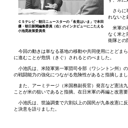
さらに事
れないと
ＣＳテレビ・朝日ニュースターの「各党はいま」で本田
優・朝日新聞編集委員（右）のインタビューにこたえる
米軍の再
小池晃政策委員長
なく米と
衛隊との
今回の動きは単なる基地の移動や共同使用にとどまら
に進むことが危惧（きぐ）されるとのべました。
小池氏は、米陸軍第一軍団司令部（ワシントン州）の
の戦闘能力の強化につながる危険性があると指摘しまし
また、アーミテージ（米国務副長官）発言など憲法九
ことが米の狙いであると指摘。在日米軍の再編と改憲要
小池氏は、世論調査で六割以上の国民が九条改憲に反
と決意を語りました。