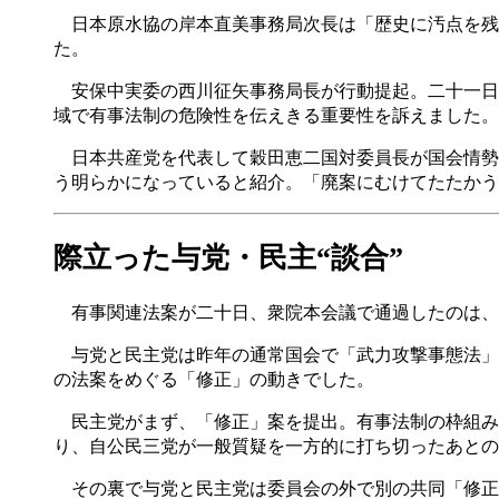
日本原水協の岸本直美事務局次長は「歴史に汚点を残
た。
安保中実委の西川征矢事務局長が行動提起。二十一日
域で有事法制の危険性を伝えきる重要性を訴えました。
日本共産党を代表して穀田恵二国対委員長が国会情勢
う明らかになっていると紹介。「廃案にむけてたたかう
際立った与党・民主“談合”
有事関連法案が二十日、衆院本会議で通過したのは、九
与党と民主党は昨年の通常国会で「武力攻撃事態法」
の法案をめぐる「修正」の動きでした。
民主党がまず、「修正」案を提出。有事法制の枠組み
り、自公民三党が一般質疑を一方的に打ち切ったあとの
その裏で与党と民主党は委員会の外で別の共同「修正