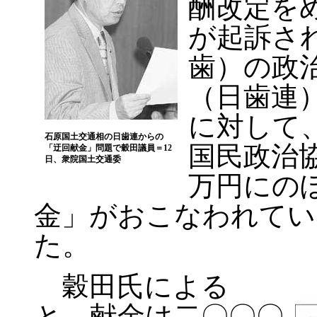
酬改定を
が起訴さ
歯）の政
（日歯連
に対して
石原国土交通相の日歯連からの
国民政治
「迂回献金」問題で穀田議員＝12
日、衆院国土交通委
万円にの
金」がおこなわれてい
た。
穀田氏による
と、献金は二〇〇〇