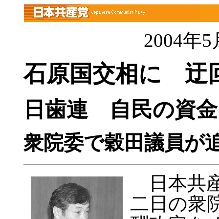
2004年
石原国交相に 迂回
日歯連 自民の資金
衆院委で穀田議員が
日本共産
二日の衆