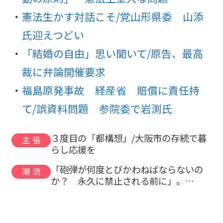
憲法生かす対話こそ/党山形県委 山添
氏迎えつどい
「結婚の自由」思い聞いて/原告、最高
裁に弁論開催要求
福島原発事故 経産省 賠償に責任持
て/誤資料問題 参院委で岩渕氏
３度目の「都構想」/大阪市の存続で暮
主張
らし応援を
「砲弾が何度とびかわねばならないの
潮流
か？ 永久に禁止される前に」。…