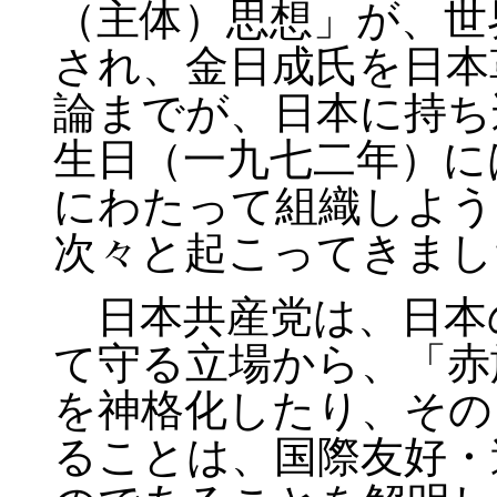
（主体）思想」が、世
され、金日成氏を日本
論までが、日本に持ち
生日（一九七二年）に
にわたって組織しよう
次々と起こってきまし
日本共産党は、日本
て守る立場から、「赤
を神格化したり、その
ることは、国際友好・