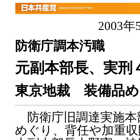
2003
防衛庁調本汚職
元副本部長、実刑
東京地裁 装備品め
防衛庁旧調達実施本
めぐり、背任や加重収