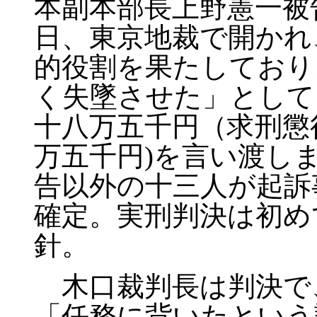
本副本部長上野憲一被
日、東京地裁で開かれ
的役割を果たしており
く失墜させた」として
十八万五千円（求刑懲
万五千円)を言い渡し
告以外の十三人が起訴
確定。実刑判決は初め
針。
木口裁判長は判決で
「任務に背いたという