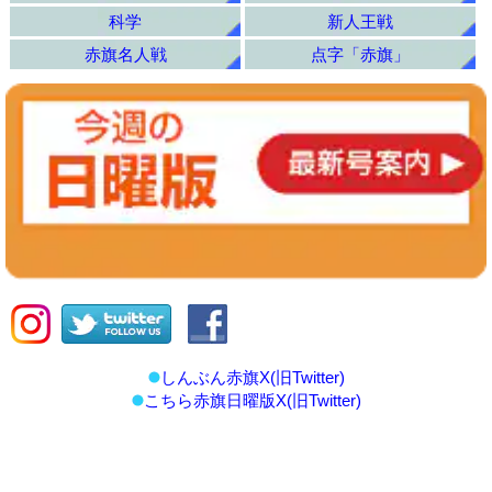
科学
新人王戦
赤旗名人戦
点字「赤旗」
しんぶん赤旗X(旧Twitter)
こちら赤旗日曜版X(旧Twitter)