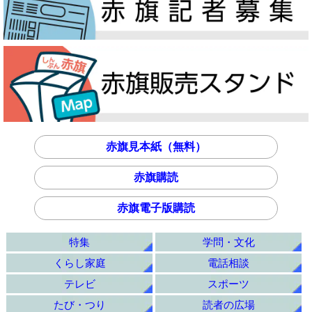
赤旗見本紙（無料）
赤旗購読
赤旗電子版購読
特集
学問・文化
くらし家庭
電話相談
テレビ
スポーツ
たび・つり
読者の広場