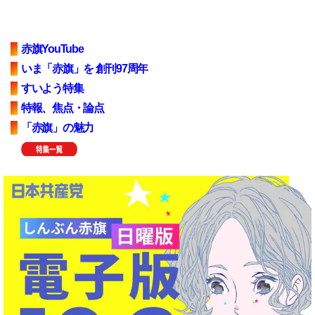
赤旗YouTube
いま「赤旗」を 創刊97周年
すいよう特集
特報、焦点・論点
「赤旗」の魅力