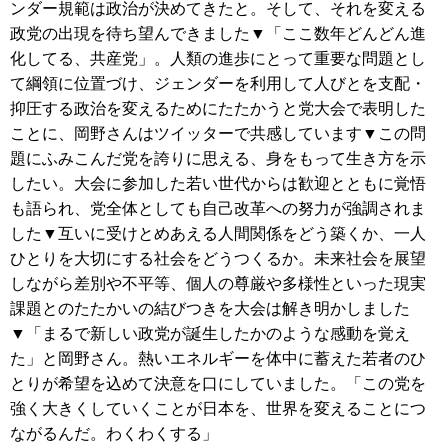
ンダー規範は政治が決めてきたと。そして、それを変える
政党の出現を待ち望んできました▼「ここ数年どんどん進
化してる、共産党」。人類の進歩にとって重要な問題とし
て綱領に位置づけ、ジェンダーを利用して人びとを支配・
抑圧する政治を変えるためにたたかうと党大会で表明した
ことに、岡野さんはツイッターで共感しています▼この問
題にふみこんだ党を誇りに思える、身をもって生き方を示
したい。大会に参加した若い世代からは歓迎とともに覚悟
も語られ、党全体としても自己改革への努力が強調されま
した▼互いに受けとめあえる人間関係をどう築くか、一人
ひとりを大切にする社会をどうつくるか。未来社会を展望
しながら差別や不平等、個人の尊厳や多様性といった現実
課題とのたたかいの結びつきを大会は解き明かしました
▼「まるで新しい政党が誕生したかのような感動を覚え
た」と岡野さん。熱いエネルギーを体中に蓄えた若者のひ
とりが希望を込めて決意を口にしていました。「この党を
強く大きくしていくことが日本を、世界を変えることにつ
ながるんだ。わくわくする」