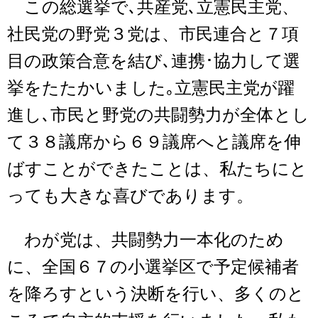
この総選挙で､共産党､立憲民主党、
社民党の野党３党は、市民連合と７項
目の政策合意を結び､連携･協力して選
挙をたたかいました｡立憲民主党が躍
進し､市民と野党の共闘勢力が全体とし
て３８議席から６９議席へと議席を伸
ばすことができたことは、私たちにと
っても大きな喜びであります。
わが党は、共闘勢力一本化のため
に、全国６７の小選挙区で予定候補者
を降ろすという決断を行い、多くのと