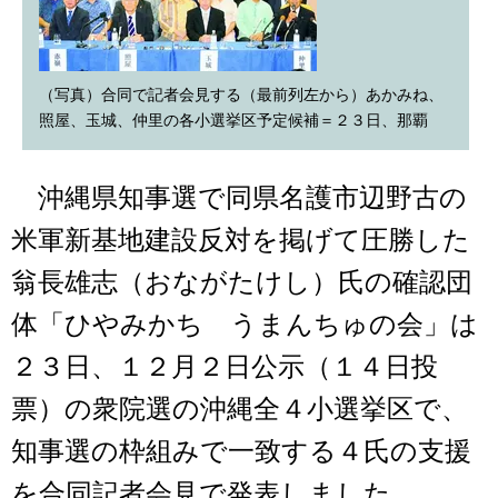
（写真）合同で記者会見する（最前列左から）あかみね、
照屋、玉城、仲里の各小選挙区予定候補＝２３日、那覇
沖縄県知事選で同県名護市辺野古の
米軍新基地建設反対を掲げて圧勝した
翁長雄志（おながたけし）氏の確認団
体「ひやみかち うまんちゅの会」は
２３日、１２月２日公示（１４日投
票）の衆院選の沖縄全４小選挙区で、
知事選の枠組みで一致する４氏の支援
を合同記者会見で発表しました。