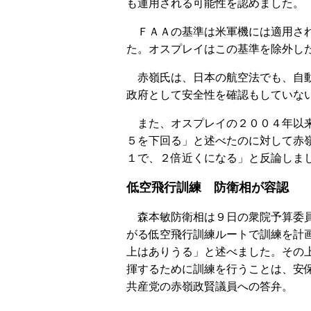
も運用される可能性を認めました。
ＦＡＡの基準は米軍機には適用され
た。オスプレイはこの基準を除外し
赤嶺氏は、日本の航空法でも、自動
政府として安全性を確認もしていな
また、オスプレイの２００４年以来
５を下回る」と述べたのに対して赤
１で、２倍近くになる」と反論しま
低空飛行訓練 防衛相が容認
森本敏防衛相は９日の衆院予算委員
がる低空飛行訓練ルートで訓練を計
上はありうる」と述べました。その
揮するために訓練を行うことは、安
共産党の赤嶺政賢議員への答弁。