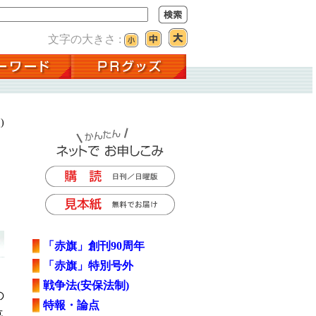
文字の大きさ :
)
「赤旗」創刊90周年
「赤旗」特別号外
戦争法(安保法制)
の
特報・論点
危