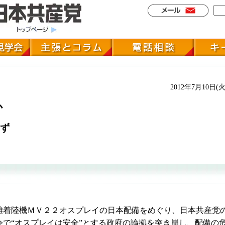
2012年7月10日(火
か
ず
着陸機ＭＶ２２オスプレイの日本配備をめぐり、日本共産党
で“オスプレイは安全”とする政府の論拠を突き崩し、配備の