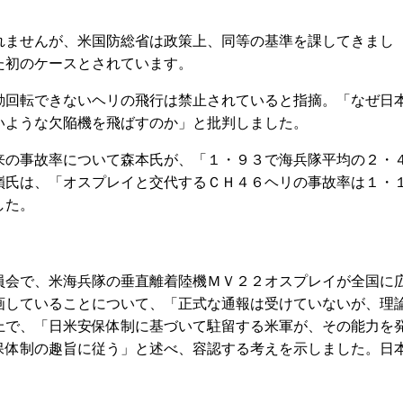
ませんが、米国防総省は政策上、同等の基準を課してきまし
た初のケースとされています。
回転できないヘリの飛行は禁止されていると指摘。「なぜ日
いような欠陥機を飛ばすのか」と批判しました。
の事故率について森本氏が、「１・９３で海兵隊平均の２・
嶺氏は、「オスプレイと交代するＣＨ４６ヘリの事故率は１・
した。
会で、米海兵隊の垂直離着陸機ＭＶ２２オスプレイが全国に
画していることについて、「正式な通報は受けていないが、理
上で、「日米安保体制に基づいて駐留する米軍が、その能力を
保体制の趣旨に従う」と述べ、容認する考えを示しました。日