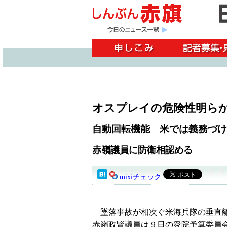
オスプレイの危険性明ら
自動回転機能 米では義務づけ
赤嶺議員に防衛相認める
mixiチェック
墜落事故が相次ぐ米海兵隊の垂直離
赤嶺政賢議員は９日の衆院予算委員会