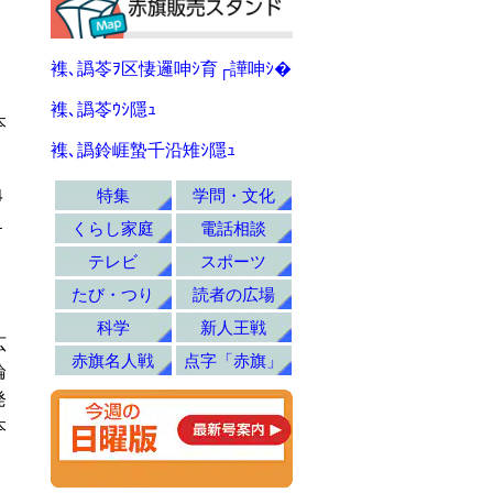
襍､譌苓ｦ区悽邏呻ｼ育┌譁呻ｼ�
襍､譌苓ｳｼ隱ｭ
本
襍､譌鈴崕蟄千沿雉ｼ隱ｭ
特集
学問・文化
４
１
くらし家庭
電話相談
テレビ
スポーツ
たび・つり
読者の広場
科学
新人王戦
広
赤旗名人戦
点字「赤旗」
論
発
本