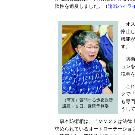
険性を追及しました。（
論戦ハイラ
オス
停止
機能
す。
防衛
ョン
説明
これ
クで
（写真）質問する赤嶺政賢
も専
議員＝９日、衆院予算委
うし
森本防衛相は、「ＭＶ２２は法律上
求められているオートローテーショ