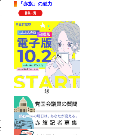
「赤旗」の魅力
）
シ
と
ッ
縲
ー
ど
に
て