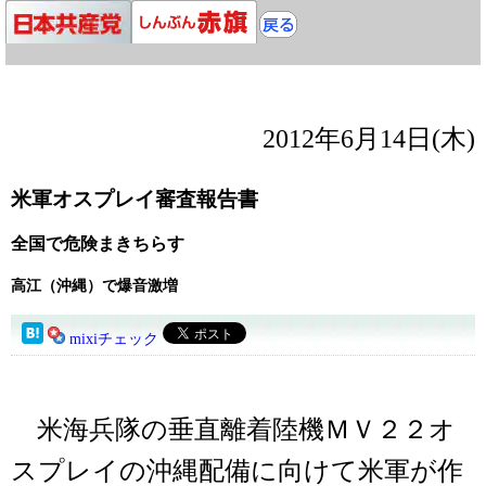
2012年6月14日(木)
米軍オスプレイ審査報告書
全国で危険まきちらす
高江（沖縄）で爆音激増
mixiチェック
米海兵隊の垂直離着陸機ＭＶ２２オ
スプレイの沖縄配備に向けて米軍が作