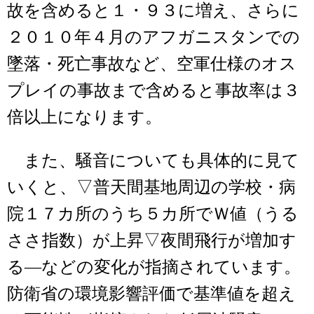
故を含めると１・９３に増え、さらに
２０１０年４月のアフガニスタンでの
墜落・死亡事故など、空軍仕様のオス
プレイの事故まで含めると事故率は３
倍以上になります。
また、騒音についても具体的に見て
いくと、▽普天間基地周辺の学校・病
院１７カ所のうち５カ所でＷ値（うる
ささ指数）が上昇▽夜間飛行が増加す
る―などの変化が指摘されています。
防衛省の環境影響評価で基準値を超え