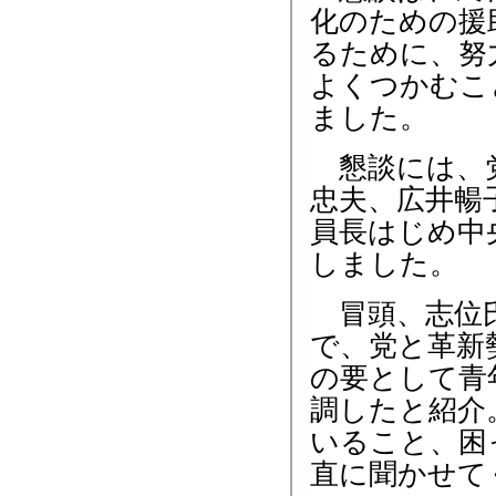
化のための援
るために、努
よくつかむこ
ました。
懇談には、党
忠夫、広井暢
員長はじめ中
しました。
冒頭、志位氏
で、党と革新
の要として青
調したと紹介
いること、困
直に聞かせて