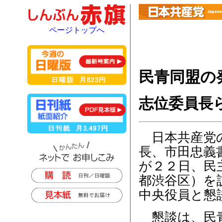
ページトップへ
民青同盟の
志位委員長
日本共産党
長、市田忠義
が２２日、民
都渋谷区）を
中央役員と懇
懇談は、民